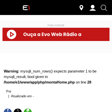
PUBLICIDADE
Warning
: mysqli_num_rows() expects parameter 1 to be
mysqli_result, bool given in
/home/e1/www/app/php/montaHome.php
on line
28
Por
| Atualizado em -