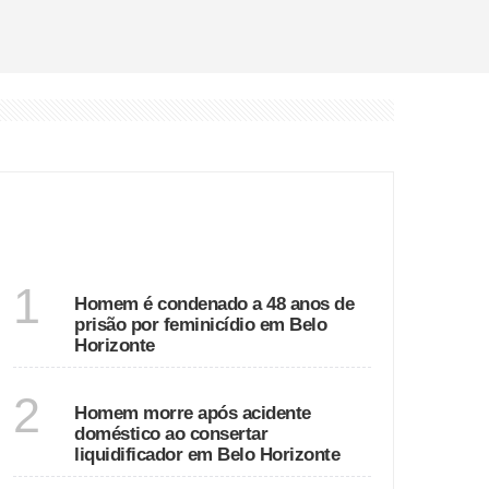
Horizonte
Nova Lima
ÚLTIMAS
MINAS GERAIS
1
Homem é condenado a 48 anos de
prisão por feminicídio em Belo
Horizonte
MINAS GERAIS
2
Homem morre após acidente
doméstico ao consertar
liquidificador em Belo Horizonte