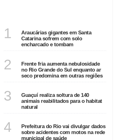
DESTAQUES
SANTA CATARINA
1
Araucárias gigantes em Santa
Catarina sofrem com solo
encharcado e tombam
ECONOMIA
2
Frente fria aumenta nebulosidade
no Rio Grande do Sul enquanto ar
seco predomina em outras regiões
ESPÍRITO SANTO
3
Guaçuí realiza soltura de 140
animais reabilitados para o habitat
natural
RIO DE JANEIRO
4
Prefeitura do Rio vai divulgar dados
sobre acidentes com motos na rede
municipal de saúde