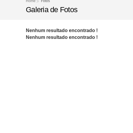
Homem de 52 anos é en
Home
Fotos
Galeria de Fotos
Homem é condenado a 4
Homem morre após acid
Nenhum resultado encontrado !
PT oficializa candida
Nenhum resultado encontrado !
Motorista sofre mal s