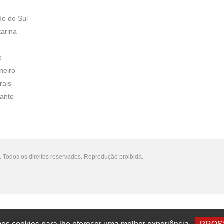
de do Sul
tarina
o
neiro
rais
Santo
 Todos os direitos reservados. Reprodução proibida.