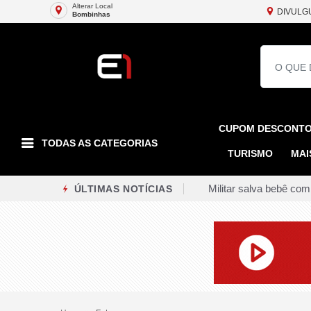
Alterar Local
DIVULG
Bombinhas
CUPOM DESCONT
TODAS AS CATEGORIAS
TURISMO
MAI
Militar salva bebê co
ÚLTIMAS NOTÍCIAS
Podemos decide não la
Três suspeitos são pr
CINDEC propõe obrigat
Acidente entre ônibus