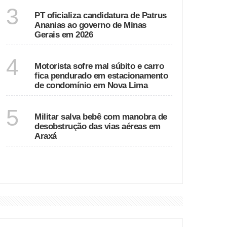
MINAS GERAIS
3
PT oficializa candidatura de Patrus
Ananias ao governo de Minas
Gerais em 2026
MINAS GERAIS
4
Motorista sofre mal súbito e carro
fica pendurado em estacionamento
de condomínio em Nova Lima
MINAS GERAIS
5
Militar salva bebê com manobra de
desobstrução das vias aéreas em
Araxá
VER MAIS