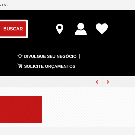
A +
A -
DIVULGUE SEU NEGÓCIO
SOLICITE ORÇAMENTOS
 a médico em Goiás
rtivas no ES
e cerca de 20 feridos