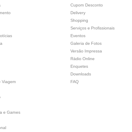
a
Cupom Desconto
imento
Delivery
Shopping
Serviços e Profissionais
otícias
Eventos
ça
Galeria de Fotos
Versão Impressa
Rádio Online
Enquetes
Downloads
e Viagem
FAQ
o
ia e Games
onal