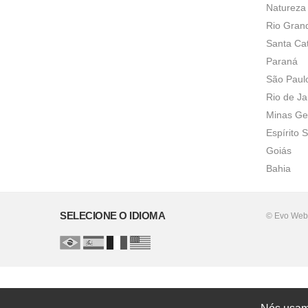
Natureza
Rio Gran
Santa Ca
Paraná
São Paul
Rio de Ja
Minas Ge
Espírito 
Goiás
Bahia
SELECIONE O IDIOMA
© Evo Web.