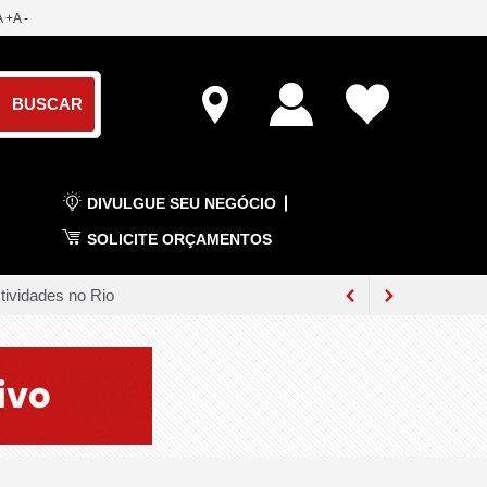
A +
A -
DIVULGUE SEU NEGÓCIO
SOLICITE ORÇAMENTOS
tividades no Rio
mbro
venção do MDB em Cariacica