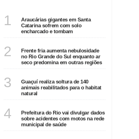
SANTA CATARINA
1
Araucárias gigantes em Santa
Catarina sofrem com solo
encharcado e tombam
ECONOMIA
2
Frente fria aumenta nebulosidade
no Rio Grande do Sul enquanto ar
seco predomina em outras regiões
ESPÍRITO SANTO
3
Guaçuí realiza soltura de 140
animais reabilitados para o habitat
natural
RIO DE JANEIRO
4
Prefeitura do Rio vai divulgar dados
sobre acidentes com motos na rede
municipal de saúde
GOIÁS