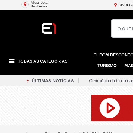
Alterar Local
DIVULG
Bombinhas
CUPOM DESCONT
TODAS AS CATEGORIAS
TURISMO
MAI
Cerimônia da troca das
ÚLTIMAS NOTÍCIAS
Dupla é presa na Ponte
Tubarão realiza campa
Renato Casagrande des
Colisão entre quatro 