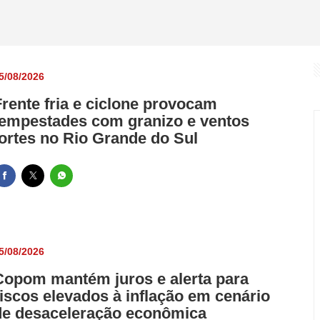
êndio criminoso em residência de Indaial
nçam às quartas da Copa do Brasil
o no Rio desde 2024 é libertado pela Justiça
5/08/2026
nta e políticas passam para Secretaria de Assistência Social
Frente fria e ciclone provocam
ca clandestina de balões em Nilópolis
tempestades com granizo e ventos
fortes no Rio Grande do Sul
5/08/2026
Copom mantém juros e alerta para
riscos elevados à inflação em cenário
de desaceleração econômica