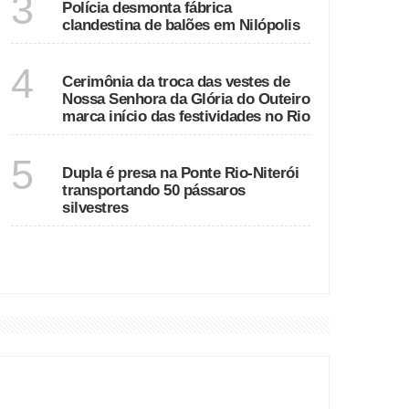
3
Polícia desmonta fábrica
clandestina de balões em Nilópolis
RIO DE JANEIRO
4
Cerimônia da troca das vestes de
Nossa Senhora da Glória do Outeiro
marca início das festividades no Rio
RIO DE JANEIRO
5
Dupla é presa na Ponte Rio-Niterói
transportando 50 pássaros
silvestres
VER MAIS
DESTAQUES