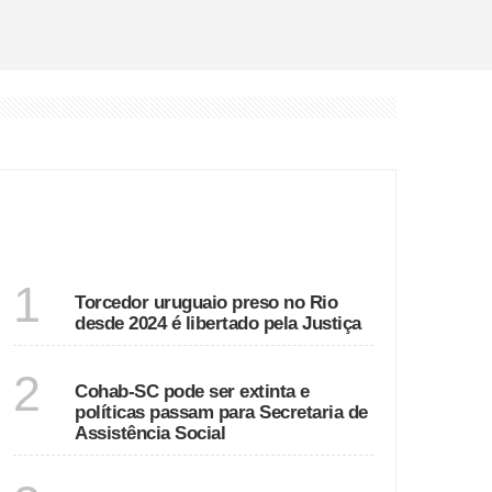
ÚLTIMAS
RIO DE JANEIRO
1
Torcedor uruguaio preso no Rio
desde 2024 é libertado pela Justiça
SANTA CATARINA
2
Cohab-SC pode ser extinta e
políticas passam para Secretaria de
Assistência Social
RIO DE JANEIRO