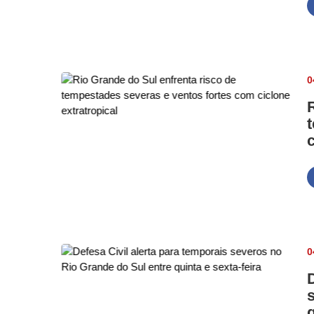
0
0
q