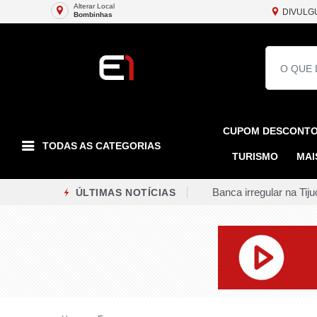
Alterar Local
DIVULG
Bombinhas
CUPOM DESCONT
TODAS AS CATEGORIAS
TURISMO
MAI
Banca irregular na Ti
ÚLTIMAS NOTÍCIAS
Guarda Municipal pren
Sessões da Câmara do 
Rock in Rio 2026 deve 
RioSP avança com obra