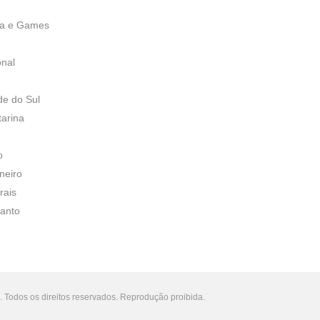
ia e Games
onal
de do Sul
tarina
o
neiro
rais
Santo
 Todos os direitos reservados. Reprodução proibida.