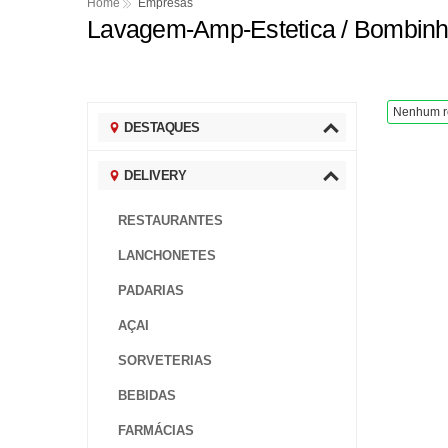
JUVRio oferece 250 vag
Home
Empresas
Lavagem-Amp-Estetica / Bombin
Major Elaine Gonçalve
Economista Tito Ryff 
David Jonsson assume
Nenhum r
DESTAQUES
Basquete em Praia Gra
DELIVERY
RESTAURANTES
LANCHONETES
PADARIAS
AÇAI
SORVETERIAS
BEBIDAS
FARMÁCIAS