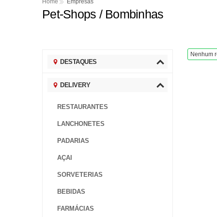
União Brasil e Progre
Home
Empresas
Pet-Shops / Bombinhas
União Brasil e Progre
Incêndio atinge área 
Soja tem leve alta no 
Nenhum r
DESTAQUES
Copom reduz Selic par
DELIVERY
RESTAURANTES
LANCHONETES
PADARIAS
AÇAI
SORVETERIAS
BEBIDAS
FARMÁCIAS