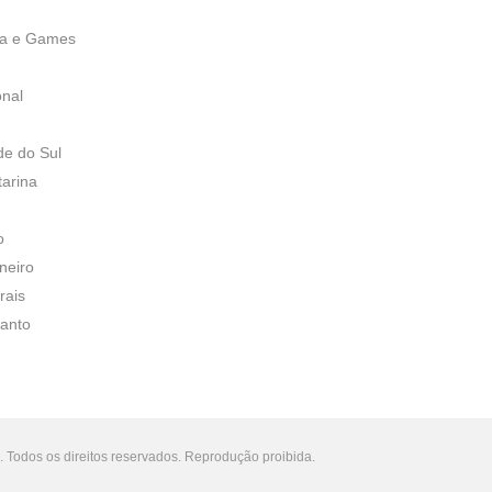
ia e Games
onal
de do Sul
tarina
o
neiro
rais
Santo
 Todos os direitos reservados. Reprodução proibida.