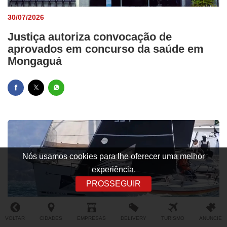
30/07/2026
Justiça autoriza convocação de
aprovados em concurso da saúde em
Mongaguá
Nós usamos cookies para lhe oferecer uma melhor
experiência.
PROSSEGUIR
VOLTAR
CIDADES
EMPRESAS
DELIVERY
TURISMO
ANUNCIE
30/07/2026