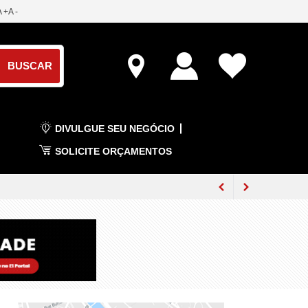
A +
A -
DIVULGUE SEU NEGÓCIO
SOLICITE ORÇAMENTOS
tividades no Rio
mbro
venção do MDB em Cariacica