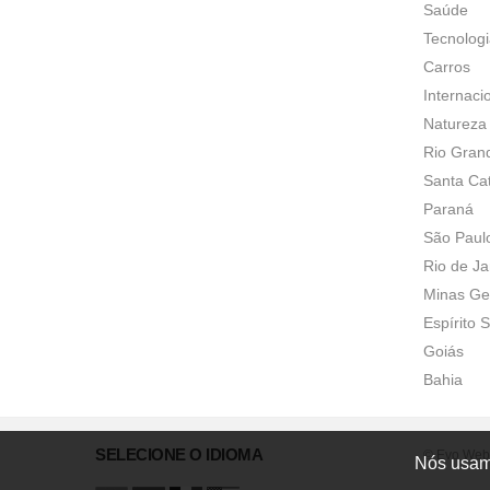
Saúde
Tecnolog
Carros
Internaci
Natureza
Rio Gran
Santa Ca
Paraná
São Paul
Rio de Ja
Minas Ge
Espírito 
Goiás
Bahia
SELECIONE O IDIOMA
© Evo Web.
Nós usamo