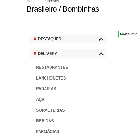
Colisão entre quatro 
Home
Empresas
Brasileiro / Bombinhas
Homem é preso por inc
Cruzeiro e Grêmio ava
Torcedor uruguaio pres
Nenhum r
DESTAQUES
Cohab-SC pode ser exti
DELIVERY
RESTAURANTES
LANCHONETES
PADARIAS
AÇAI
SORVETERIAS
BEBIDAS
FARMÁCIAS