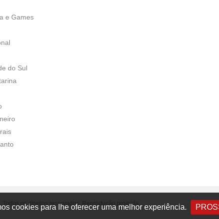
ia e Games
onal
de do Sul
tarina
o
neiro
rais
Santo
 Todos os direitos reservados. Reprodução proibida.
s cookies para lhe oferecer uma melhor experiência.
PROS