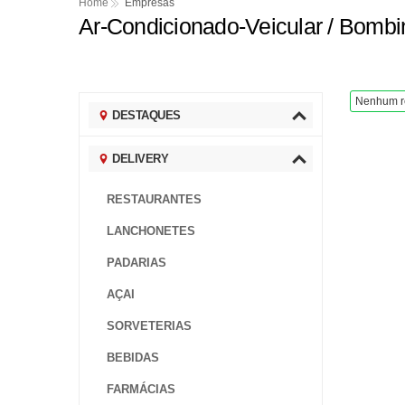
Ponte entre Encantado
Home
Empresas
Ar-Condicionado-Veicular / Bomb
Vereador do Norte do
Caxias do Sul em aler
Motorista de aplicativ
Nenhum r
DESTAQUES
Mulher é esfaqueada e
DELIVERY
RESTAURANTES
LANCHONETES
PADARIAS
AÇAI
SORVETERIAS
BEBIDAS
FARMÁCIAS