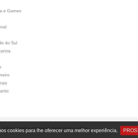
ia e Games
onal
de do Sul
tarina
o
neiro
rais
Santo
 Todos os direitos reservados. Reprodução proibida.
s cookies para lhe oferecer uma melhor experiência.
PROS