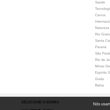
Saúde
Tecnolog
Carros
Internaci
Natureza
Rio Gran
Santa Ca
Paraná
São Paul
Rio de Ja
Minas Ge
Espírito 
Goiás
Bahia
SELECIONE O IDIOMA
© Evo Web.
Nós usamo