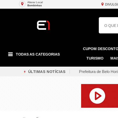
Alterar Local
DIVULG
Bombinhas
CUPOM DESCONT
TODAS AS CATEGORIAS
TURISMO
MAI
Prefeitura de Belo Hori
ÚLTIMAS NOTÍCIAS
Três pessoas morrem a
Ciclone bomba começa a
Obras de requalificaç
Quatro cidades do Rio