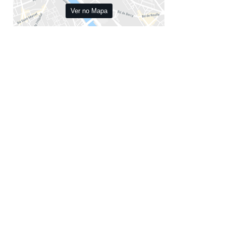
até 40 dias
Ver no Mapa
ca