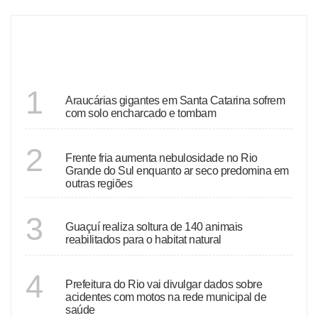
DESTAQUES
SANTA CATARINA
1
Araucárias gigantes em Santa Catarina sofrem
com solo encharcado e tombam
ECONOMIA
2
Frente fria aumenta nebulosidade no Rio
Grande do Sul enquanto ar seco predomina em
outras regiões
ESPÍRITO SANTO
3
Guaçuí realiza soltura de 140 animais
reabilitados para o habitat natural
RIO DE JANEIRO
4
Prefeitura do Rio vai divulgar dados sobre
acidentes com motos na rede municipal de
saúde