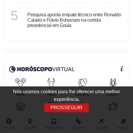
GOIÁS
5
Pesquisa aponta empate técnico entre Ronaldo
Caiado e Flávio Bolsonaro na corrida
presidencial em Goiás
Nós usamos cookies para lhe oferecer uma melhor
experiência.
PROSSEGUIR
VOLTAR
CIDADES
EMPRESAS
DELIVERY
TURISMO
ANUNCIE