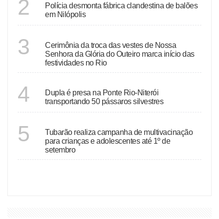
2
Polícia desmonta fábrica clandestina de balões
em Nilópolis
RIO DE JANEIRO
3
Cerimônia da troca das vestes de Nossa
Senhora da Glória do Outeiro marca início das
festividades no Rio
RIO DE JANEIRO
4
Dupla é presa na Ponte Rio-Niterói
transportando 50 pássaros silvestres
SANTA CATARINA
5
Tubarão realiza campanha de multivacinação
para crianças e adolescentes até 1º de
setembro
VER MAIS