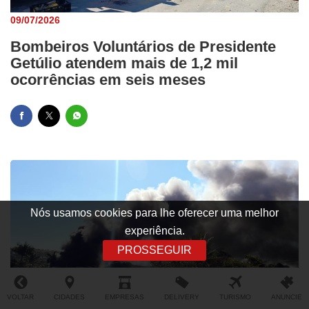
09/07/2026
Bombeiros Voluntários de Presidente
Getúlio atendem mais de 1,2 mil
ocorrências em seis meses
Nós usamos cookies para lhe oferecer uma melhor
experiência.
PROSSEGUIR
09/07/2026
VOLTAR
CIDADES
EMPRESAS
DELIVERY
TURISMO
ANUNCIE