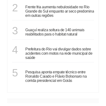
ECONOMIA
2
Frente fria aumenta nebulosidade no Rio
Grande do Sul enquanto ar seco predomina
em outras regiões
ESPÍRITO SANTO
3
Guaçuí realiza soltura de 140 animais
reabilitados para o habitat natural
RIO DE JANEIRO
4
Prefeitura do Rio vai divulgar dados sobre
acidentes com motos na rede municipal de
saúde
GOIÁS
5
Pesquisa aponta empate técnico entre
Ronaldo Caiado e Flávio Bolsonaro na
corrida presidencial em Goiás