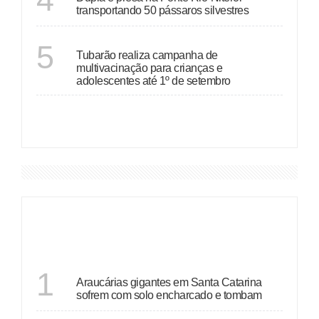
transportando 50 pássaros silvestres
SANTA CATARINA
5
Tubarão realiza campanha de
multivacinação para crianças e
adolescentes até 1º de setembro
VER MAIS
DESTAQUES
SANTA CATARINA
1
Araucárias gigantes em Santa Catarina
sofrem com solo encharcado e tombam