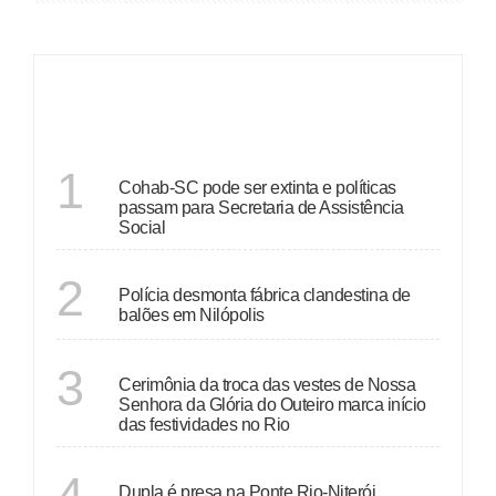
ÚLTIMAS
SANTA CATARINA
1
Cohab-SC pode ser extinta e políticas
passam para Secretaria de Assistência
Social
RIO DE JANEIRO
2
Polícia desmonta fábrica clandestina de
balões em Nilópolis
RIO DE JANEIRO
3
Cerimônia da troca das vestes de Nossa
Senhora da Glória do Outeiro marca início
das festividades no Rio
RIO DE JANEIRO
4
Dupla é presa na Ponte Rio-Niterói