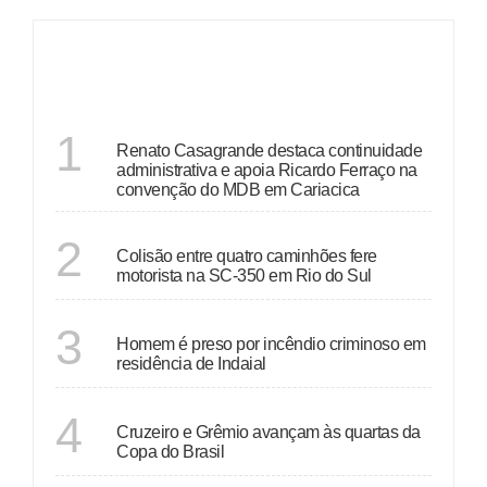
ÚLTIMAS
ESPÍRITO SANTO
1
Renato Casagrande destaca continuidade
administrativa e apoia Ricardo Ferraço na
convenção do MDB em Cariacica
SANTA CATARINA
2
Colisão entre quatro caminhões fere
motorista na SC-350 em Rio do Sul
SANTA CATARINA
3
Homem é preso por incêndio criminoso em
residência de Indaial
ÚLTIMAS NOTÍCIAS
4
Cruzeiro e Grêmio avançam às quartas da
Copa do Brasil