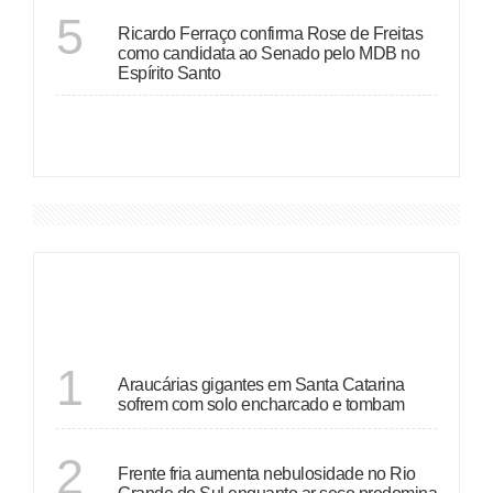
ESPÍRITO SANTO
5
Ricardo Ferraço confirma Rose de Freitas
como candidata ao Senado pelo MDB no
Espírito Santo
VER MAIS
DESTAQUES
SANTA CATARINA
1
Araucárias gigantes em Santa Catarina
sofrem com solo encharcado e tombam
ECONOMIA
2
Frente fria aumenta nebulosidade no Rio