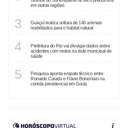
Grande do Sul enquanto ar seco predomina
em outras regiões
ESPÍRITO SANTO
3
Guaçuí realiza soltura de 140 animais
reabilitados para o habitat natural
RIO DE JANEIRO
4
Prefeitura do Rio vai divulgar dados sobre
acidentes com motos na rede municipal de
saúde
GOIÁS
5
Pesquisa aponta empate técnico entre
Ronaldo Caiado e Flávio Bolsonaro na
corrida presidencial em Goiás