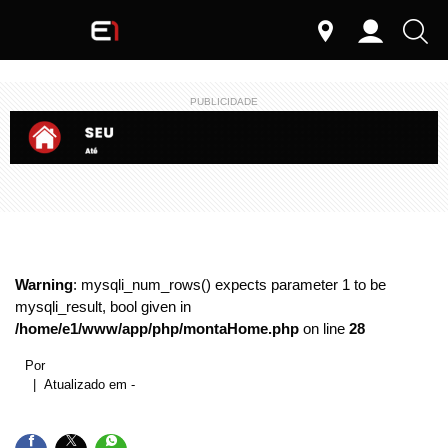
PUBLICIDADE
Warning
: mysqli_num_rows() expects parameter 1 to be
mysqli_result, bool given in
/home/e1/www/app/php/montaHome.php
on line
28
Por
| Atualizado em -