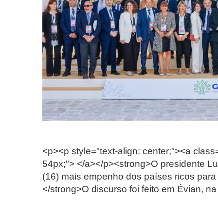
<p><p style="text-align: center;"><a class=
54px;"> </a></p><strong>O presidente Luiz
(16) mais empenho dos países ricos par
</strong>O discurso foi feito em Évian, 