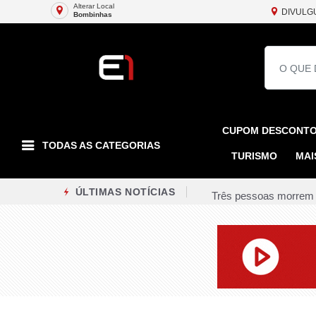
Alterar Local
DIVULG
Bombinhas
CUPOM DESCONT
TODAS AS CATEGORIAS
TURISMO
MAI
Três pessoas morrem a
ÚLTIMAS NOTÍCIAS
Ciclone bomba começa a
Obras de requalificaç
Quatro cidades do Rio
Ponte entre Encantado