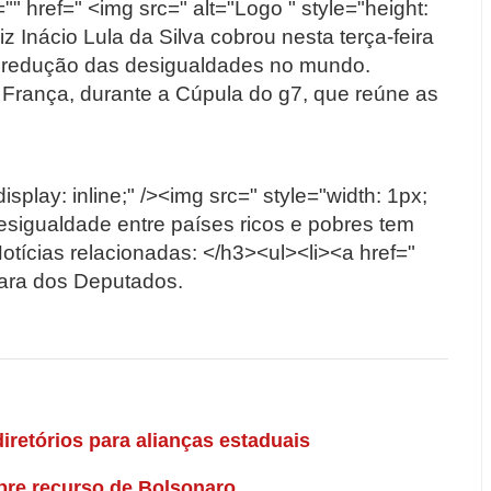
"" href=" <img src=" alt="Logo " style="height:
 Inácio Lula da Silva cobrou nesta terça-feira
a redução das desigualdades no mundo.
a França, durante a Cúpula do g7, que reúne as
isplay: inline;" /><img src=" style="width: 1px;
 desigualdade entre países ricos e pobres tem
ícias relacionadas: </h3><ul><li><a href="
mara dos Deputados.
iretórios para alianças estaduais
re recurso de Bolsonaro