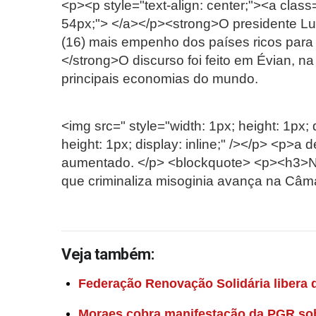
<p><p style="text-align: center;"><a class=
54px;"> </a></p><strong>O presidente Luiz
(16) mais empenho dos países ricos par
</strong>O discurso foi feito em Évian, n
principais economias do mundo.
<img src=" style="width: 1px; height: 1px; d
height: 1px; display: inline;" /></p> <p>a
aumentado. </p> <blockquote> <p><h3>Not
que criminaliza misoginia avança na Câ
Veja também:
Federação Renovação Solidária libera d
Moraes cobra manifestação da PGR sob