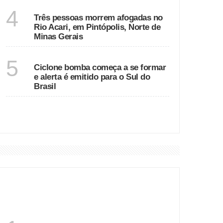
MINAS GERAIS
4
Três pessoas morrem afogadas no
Rio Acari, em Pintópolis, Norte de
Minas Gerais
SÃO PAULO
5
Ciclone bomba começa a se formar
e alerta é emitido para o Sul do
Brasil
VER MAIS
DESTAQUES
SANTA CATARINA