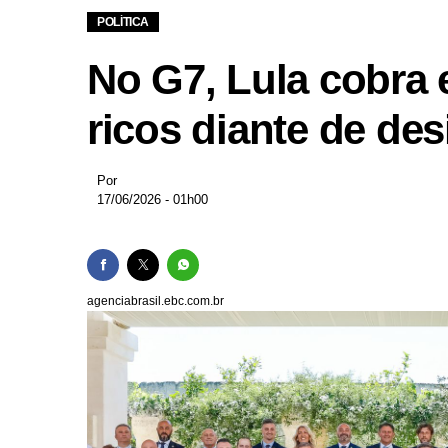
Vereador do Norte do
POLÍTICA
Caxias do Sul em aler
No G7, Lula cobra
Motorista de aplicativ
Mulher é esfaqueada e
ricos diante de de
Prefeitura de Belo Hori
Por
17/06/2026 - 01h00
agenciabrasil.ebc.com.br