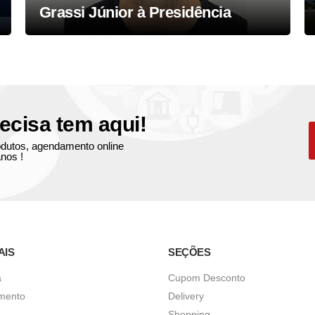
Grassi Júnior à Presidência
ecisa tem aqui!
produtos, agendamento online
nos !
AIS
SEÇÕES
a
Cupom Desconto
imento
Delivery
Shopping