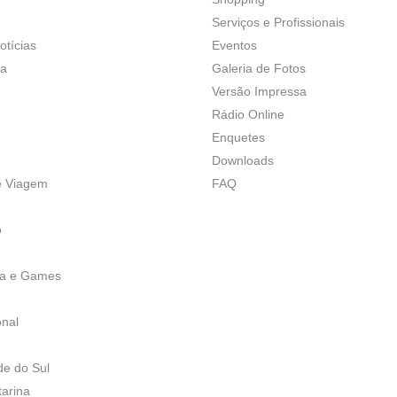
Serviços e Profissionais
otícias
Eventos
ça
Galeria de Fotos
Versão Impressa
Rádio Online
Enquetes
Downloads
e Viagem
FAQ
o
ia e Games
onal
de do Sul
tarina