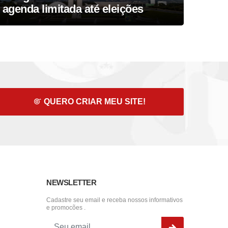
agenda limitada até eleições
reel
QUERO CRIAR MEU SITE!
NEWSLETTER
Cadastre seu email e receba nossos informativos
e promocões .