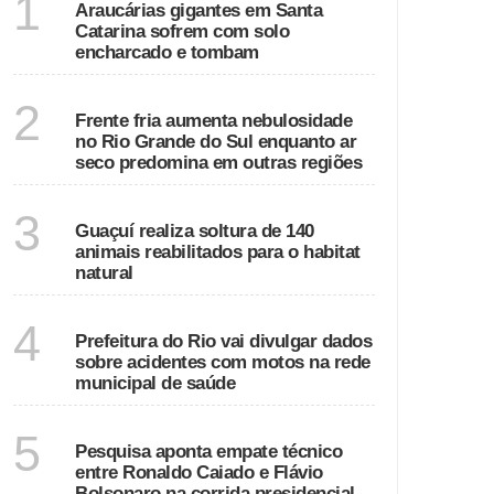
1
Araucárias gigantes em Santa
Catarina sofrem com solo
encharcado e tombam
ECONOMIA
2
Frente fria aumenta nebulosidade
no Rio Grande do Sul enquanto ar
seco predomina em outras regiões
ESPÍRITO SANTO
3
Guaçuí realiza soltura de 140
animais reabilitados para o habitat
natural
RIO DE JANEIRO
4
Prefeitura do Rio vai divulgar dados
sobre acidentes com motos na rede
municipal de saúde
GOIÁS
5
Pesquisa aponta empate técnico
entre Ronaldo Caiado e Flávio
Bolsonaro na corrida presidencial