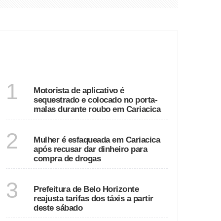
ca
ÚLTIMAS
ESPÍRITO SANTO
1
Motorista de aplicativo é
sequestrado e colocado no porta-
malas durante roubo em Cariacica
ESPÍRITO SANTO
2
Mulher é esfaqueada em Cariacica
após recusar dar dinheiro para
compra de drogas
MINAS GERAIS
3
Prefeitura de Belo Horizonte
reajusta tarifas dos táxis a partir
deste sábado