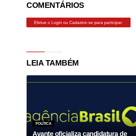
COMENTÁRIOS
Efetue o Login ou Cadastre-se para participar.
LEIA TAMBÉM
POLÍTICA
ria
s
Avante oficializa candidatura de