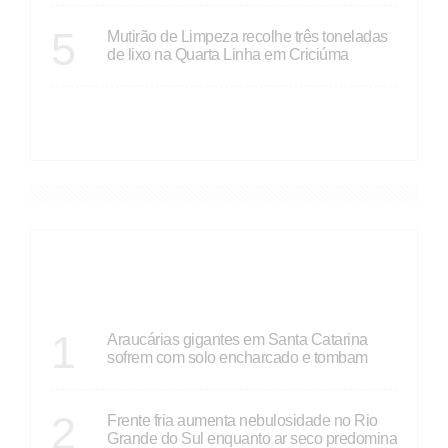
SANTA CATARINA
5
Mutirão de Limpeza recolhe três toneladas
de lixo na Quarta Linha em Criciúma
VER MAIS
DESTAQUES
SANTA CATARINA
1
Araucárias gigantes em Santa Catarina
sofrem com solo encharcado e tombam
ECONOMIA
2
Frente fria aumenta nebulosidade no Rio
Grande do Sul enquanto ar seco predomina