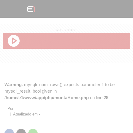
PUBLICIDADE
Warning
: mysqli_num_rows() expects parameter 1 to be
mysqli_result, bool given in
/home/e1/www/app/php/montaHome.php
on line
28
Por
| Atualizado em -