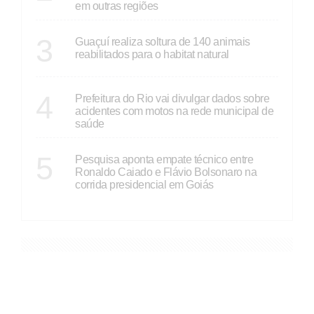
em outras regiões
ESPÍRITO SANTO
3
Guaçuí realiza soltura de 140 animais
reabilitados para o habitat natural
RIO DE JANEIRO
4
Prefeitura do Rio vai divulgar dados sobre
acidentes com motos na rede municipal de
saúde
GOIÁS
5
Pesquisa aponta empate técnico entre
Ronaldo Caiado e Flávio Bolsonaro na
corrida presidencial em Goiás