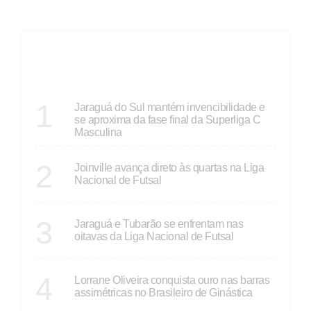
ÚLTIMAS
SANTA CATARINA
1
Jaraguá do Sul mantém invencibilidade e
se aproxima da fase final da Superliga C
Masculina
SANTA CATARINA
2
Joinville avança direto às quartas na Liga
Nacional de Futsal
SANTA CATARINA
3
Jaraguá e Tubarão se enfrentam nas
oitavas da Liga Nacional de Futsal
ÚLTIMAS NOTÍCIAS
4
Lorrane Oliveira conquista ouro nas barras
assimétricas no Brasileiro de Ginástica