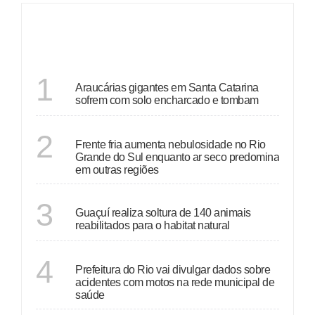
DESTAQUES
SANTA CATARINA
1
Araucárias gigantes em Santa Catarina
sofrem com solo encharcado e tombam
ECONOMIA
2
Frente fria aumenta nebulosidade no Rio
Grande do Sul enquanto ar seco predomina
em outras regiões
ESPÍRITO SANTO
3
Guaçuí realiza soltura de 140 animais
reabilitados para o habitat natural
RIO DE JANEIRO
4
Prefeitura do Rio vai divulgar dados sobre
acidentes com motos na rede municipal de
saúde