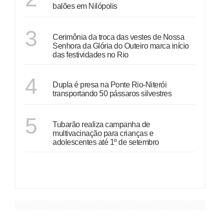
balões em Nilópolis
RIO DE JANEIRO
3
Cerimônia da troca das vestes de Nossa
Senhora da Glória do Outeiro marca início
das festividades no Rio
RIO DE JANEIRO
4
Dupla é presa na Ponte Rio-Niterói
transportando 50 pássaros silvestres
SANTA CATARINA
5
Tubarão realiza campanha de
multivacinação para crianças e
adolescentes até 1º de setembro
VER MAIS