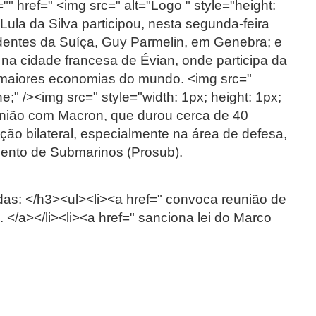
"" href=" <img src=" alt="Logo " style="height:
Lula da Silva participou, nesta segunda-feira
sidentes da Suíça, Guy Parmelin, em Genebra; e
a cidade francesa de Évian, onde participa da
 maiores economias do mundo. <img src="
ine;" /><img src=" style="width: 1px; height: 1px;
eunião com Macron, que durou cerca de 40
ção bilateral, especialmente na área de defesa,
ento de Submarinos (Prosub).
as: </h3><ul><li><a href=" convoca reunião de
. </a></li><li><a href=" sanciona lei do Marco