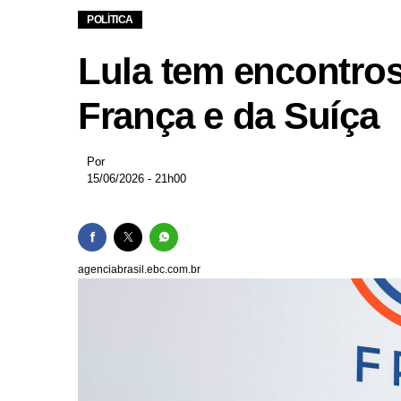
Temporal em Porto Ale
POLÍTICA
Ciclone-bomba aument
Lula tem encontro
Hospital Adão Pereira
Rio de Janeiro recebe
França e da Suíça
Ciclone extratropical 
Por
15/06/2026 - 21h00
agenciabrasil.ebc.com.br