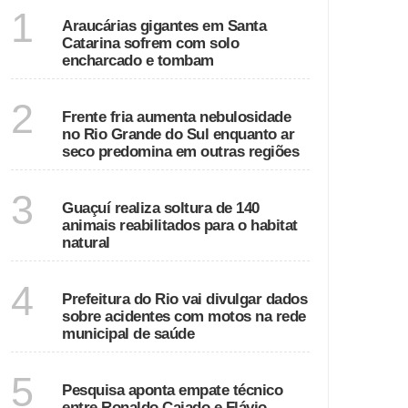
SANTA CATARINA
1
Araucárias gigantes em Santa
Catarina sofrem com solo
encharcado e tombam
ECONOMIA
2
Frente fria aumenta nebulosidade
no Rio Grande do Sul enquanto ar
seco predomina em outras regiões
ESPÍRITO SANTO
3
Guaçuí realiza soltura de 140
animais reabilitados para o habitat
natural
RIO DE JANEIRO
4
Prefeitura do Rio vai divulgar dados
sobre acidentes com motos na rede
municipal de saúde
GOIÁS
5
Pesquisa aponta empate técnico
entre Ronaldo Caiado e Flávio