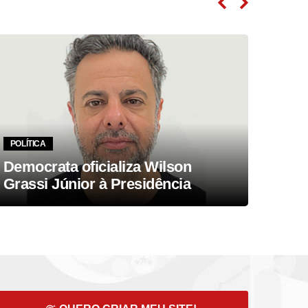
POLÍTICA
POLÍT
Democrata oficializa Wilson
Cong
Grassi Júnior à Presidência
agen