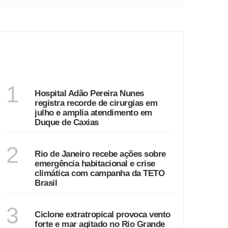
 120 km/h
 em Duque de Caxias
ÚLTIMAS
ha da TETO Brasil
ira
RIO DE JANEIRO
1
Hospital Adão Pereira Nunes
registra recorde de cirurgias em
julho e amplia atendimento em
Duque de Caxias
RIO DE JANEIRO
2
Rio de Janeiro recebe ações sobre
emergência habitacional e crise
climática com campanha da TETO
Brasil
RIO GRANDE DO SUL
3
Ciclone extratropical provoca vento
forte e mar agitado no Rio Grande