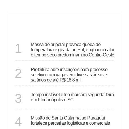
ÚLTIMAS
ECONOMIA
1
Massa de ar polar provoca queda de
temperatura e geada no Sul, enquanto calor
e tempo seco predominam no Centro-Oeste
RIO GRANDE DO SUL
2
Prefeitura abre inscrições para processo
seletivo com vagas em diversas áreas e
salários de até R$ 18,8 mil
SANTA CATARINA
3
Tempo instável e frio marcam segunda-feira
em Florianópolis e SC
SANTA CATARINA
4
Missão de Santa Catarina ao Paraguai
fortalece parcerias logísticas e comerciais