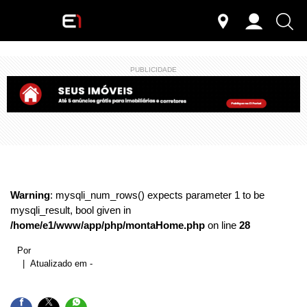
PUBLICIDADE
Warning
: mysqli_num_rows() expects parameter 1 to be
mysqli_result, bool given in
/home/e1/www/app/php/montaHome.php
on line
28
Por
| Atualizado em -