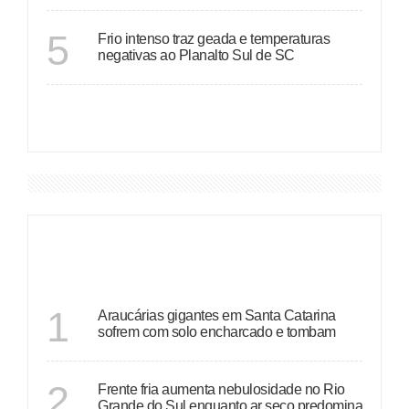
SANTA CATARINA
5
Frio intenso traz geada e temperaturas
negativas ao Planalto Sul de SC
VER MAIS
DESTAQUES
SANTA CATARINA
1
Araucárias gigantes em Santa Catarina
sofrem com solo encharcado e tombam
ECONOMIA
2
Frente fria aumenta nebulosidade no Rio
Grande do Sul enquanto ar seco predomina