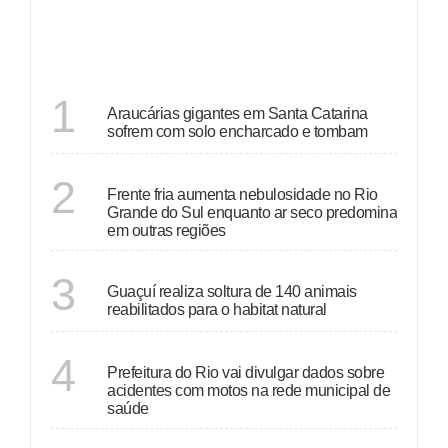
DESTAQUES
SANTA CATARINA
1
Araucárias gigantes em Santa Catarina
sofrem com solo encharcado e tombam
ECONOMIA
2
Frente fria aumenta nebulosidade no Rio
Grande do Sul enquanto ar seco predomina
em outras regiões
ESPÍRITO SANTO
3
Guaçuí realiza soltura de 140 animais
reabilitados para o habitat natural
RIO DE JANEIRO
4
Prefeitura do Rio vai divulgar dados sobre
acidentes com motos na rede municipal de
saúde