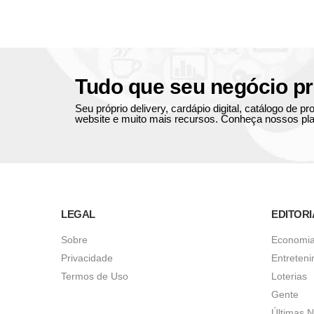
Tudo que seu negócio pr
Seu próprio delivery, cardápio digital, catálogo de 
website e muito mais recursos. Conheça nossos pla
LEGAL
EDITORI
Sobre
Economi
Privacidade
Entreten
Termos de Uso
Loterias
Gente
Últimas N