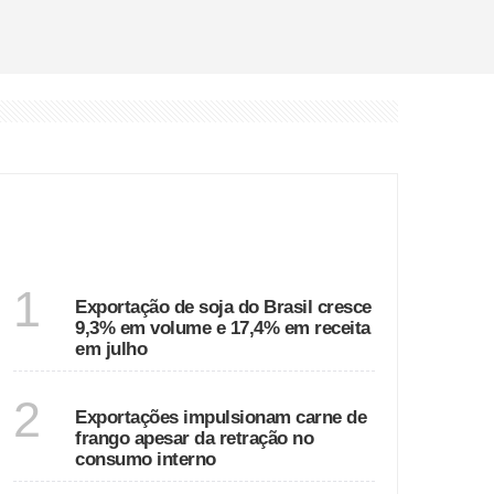
o
ÚLTIMAS
ECONOMIA
1
Exportação de soja do Brasil cresce
9,3% em volume e 17,4% em receita
em julho
ECONOMIA
2
Exportações impulsionam carne de
frango apesar da retração no
consumo interno