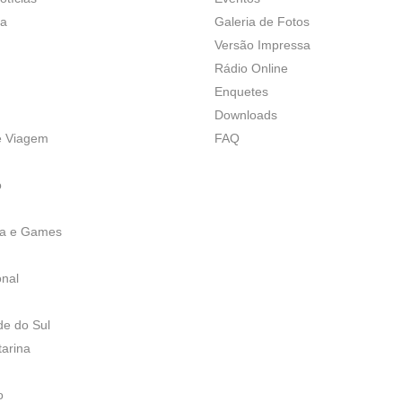
ça
Galeria de Fotos
Versão Impressa
Rádio Online
Enquetes
Downloads
e Viagem
FAQ
o
ia e Games
onal
de do Sul
tarina
o