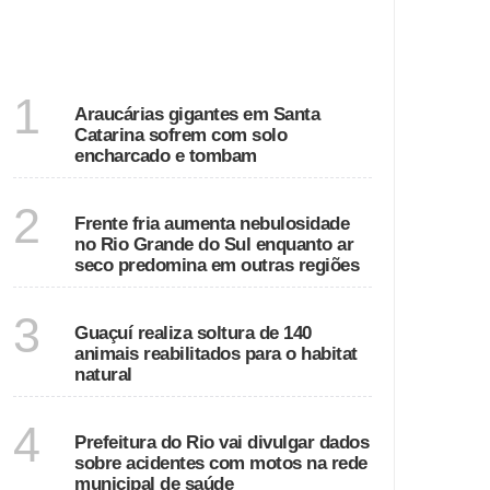
DESTAQUES
SANTA CATARINA
1
Araucárias gigantes em Santa
Catarina sofrem com solo
encharcado e tombam
ECONOMIA
2
Frente fria aumenta nebulosidade
no Rio Grande do Sul enquanto ar
seco predomina em outras regiões
ESPÍRITO SANTO
3
Guaçuí realiza soltura de 140
animais reabilitados para o habitat
natural
RIO DE JANEIRO
4
Prefeitura do Rio vai divulgar dados
sobre acidentes com motos na rede
municipal de saúde