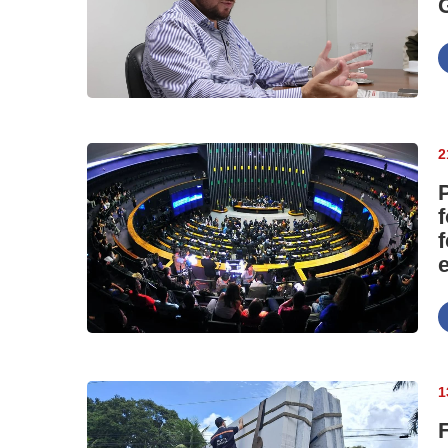
2
e
1