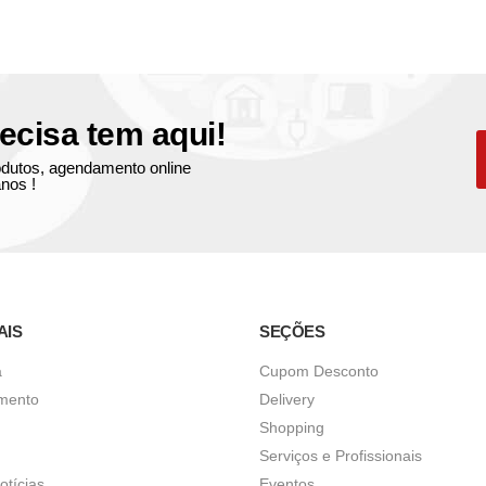
ecisa tem aqui!
produtos, agendamento online
nos !
AIS
SEÇÕES
a
Cupom Desconto
imento
Delivery
Shopping
Serviços e Profissionais
otícias
Eventos