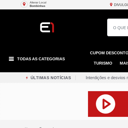
Alterar Local
DIVULG
Bombinhas
CUPOM DESCONT
TODAS AS CATEGORIAS
TURISMO
MAI
Interdições e desvios 
ÚLTIMAS NOTÍCIAS
Homem em situação de 
Belo Horizonte enfrent
Guarda civil de Belo 
Time PG enfrenta líder