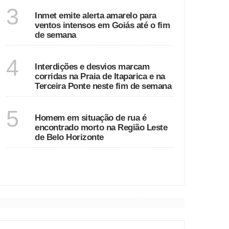
GOIÁS
3
Inmet emite alerta amarelo para
ventos intensos em Goiás até o fim
de semana
ESPÍRITO SANTO
4
Interdições e desvios marcam
corridas na Praia de Itaparica e na
Terceira Ponte neste fim de semana
MINAS GERAIS
5
Homem em situação de rua é
encontrado morto na Região Leste
de Belo Horizonte
VER MAIS