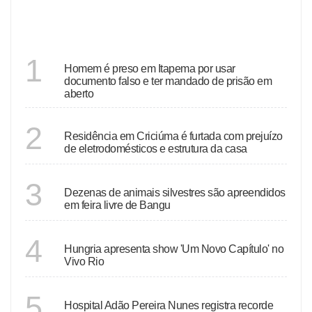
ÚLTIMAS
SANTA CATARINA
1
Homem é preso em Itapema por usar
documento falso e ter mandado de prisão em
aberto
SANTA CATARINA
2
Residência em Criciúma é furtada com prejuízo
de eletrodomésticos e estrutura da casa
RIO DE JANEIRO
3
Dezenas de animais silvestres são apreendidos
em feira livre de Bangu
RIO DE JANEIRO
4
Hungria apresenta show 'Um Novo Capítulo' no
Vivo Rio
RIO DE JANEIRO
5
Hospital Adão Pereira Nunes registra recorde