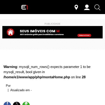
PUBLICIDADE
Warning
: mysqli_num_rows() expects parameter 1 to be
mysqli_result, bool given in
/home/e1/www/app/php/montaHome.php
on line
28
Por
| Atualizado em -