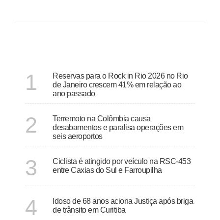
ÚLTIMAS
RIO DE JANEIRO
1
Reservas para o Rock in Rio 2026 no Rio
de Janeiro crescem 41% em relação ao
ano passado
RIO GRANDE DO SUL
2
Terremoto na Colômbia causa
desabamentos e paralisa operações em
seis aeroportos
RIO GRANDE DO SUL
3
Ciclista é atingido por veículo na RSC-453
entre Caxias do Sul e Farroupilha
PARANÁ
4
Idoso de 68 anos aciona Justiça após briga
de trânsito em Curitiba