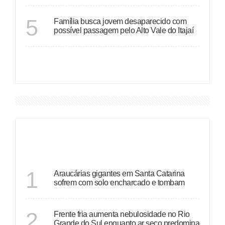
SANTA CATARINA
5
Família busca jovem desaparecido com
possível passagem pelo Alto Vale do Itajaí
VER MAIS
DESTAQUES
SANTA CATARINA
1
Araucárias gigantes em Santa Catarina
sofrem com solo encharcado e tombam
ECONOMIA
2
Frente fria aumenta nebulosidade no Rio
Grande do Sul enquanto ar seco predomina