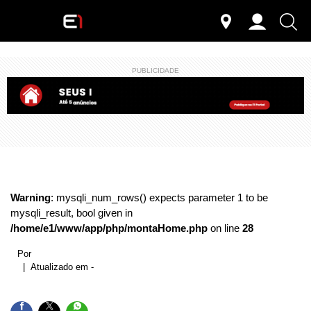
PUBLICIDADE
Warning
: mysqli_num_rows() expects parameter 1 to be
mysqli_result, bool given in
/home/e1/www/app/php/montaHome.php
on line
28
Por
| Atualizado em -