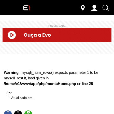
PUBLICIDADE
Warning
: mysqli_num_rows() expects parameter 1 to be
mysqli_result, bool given in
/home/e1/www/app/php/montaHome.php
on line
28
Por
| Atualizado em -