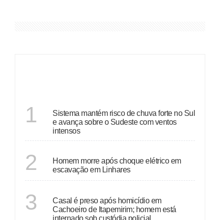
ÚLTIMAS
ECONOMIA
1
Sistema mantém risco de chuva forte no Sul
e avança sobre o Sudeste com ventos
intensos
ESPÍRITO SANTO
2
Homem morre após choque elétrico em
escavação em Linhares
ESPÍRITO SANTO
3
Casal é preso após homicídio em
Cachoeiro de Itapemirim; homem está
internado sob custódia policial