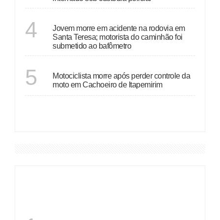
ESPÍRITO SANTO
4
Jovem morre em acidente na rodovia em
Santa Teresa; motorista do caminhão foi
submetido ao bafômetro
ESPÍRITO SANTO
5
Motociclista morre após perder controle da
moto em Cachoeiro de Itapemirim
VER MAIS
DESTAQUES
SANTA CATARINA