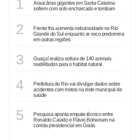
1
Araucárias gigantes em Santa Catarina
sofrem com solo encharcado e tombam
ECONOMIA
2
Frente fria aumenta nebulosidade no Rio
Grande do Sul enquanto ar seco predomina
em outras regiões
ESPÍRITO SANTO
3
Guaçuí realiza soltura de 140 animais
reabilitados para o habitat natural
RIO DE JANEIRO
4
Prefeitura do Rio vai divulgar dados sobre
acidentes com motos na rede municipal de
saúde
GOIÁS
5
Pesquisa aponta empate técnico entre
Ronaldo Caiado e Flávio Bolsonaro na
corrida presidencial em Goiás