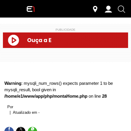
PUBLICIDADE
Warning
: mysqli_num_rows() expects parameter 1 to be
mysqli_result, bool given in
/home/e1/www/app/php/montaHome.php
on line
28
Por
| Atualizado em -