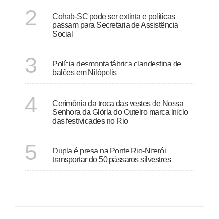
SANTA CATARINA
2
Cohab-SC pode ser extinta e políticas
passam para Secretaria de Assistência
Social
RIO DE JANEIRO
3
Polícia desmonta fábrica clandestina de
balões em Nilópolis
RIO DE JANEIRO
4
Cerimônia da troca das vestes de Nossa
Senhora da Glória do Outeiro marca início
das festividades no Rio
RIO DE JANEIRO
5
Dupla é presa na Ponte Rio-Niterói
transportando 50 pássaros silvestres
VER MAIS