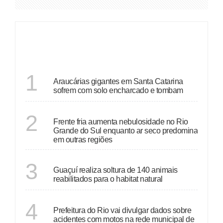
DESTAQUES
SANTA CATARINA
1
Araucárias gigantes em Santa Catarina
sofrem com solo encharcado e tombam
ECONOMIA
2
Frente fria aumenta nebulosidade no Rio
Grande do Sul enquanto ar seco predomina
em outras regiões
ESPÍRITO SANTO
3
Guaçuí realiza soltura de 140 animais
reabilitados para o habitat natural
RIO DE JANEIRO
4
Prefeitura do Rio vai divulgar dados sobre
acidentes com motos na rede municipal de