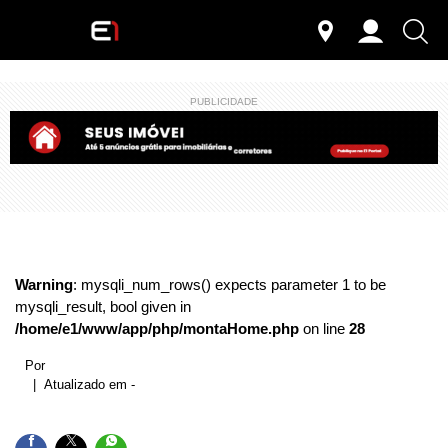
PUBLICIDADE
Warning
: mysqli_num_rows() expects parameter 1 to be
mysqli_result, bool given in
/home/e1/www/app/php/montaHome.php
on line
28
Por
| Atualizado em -