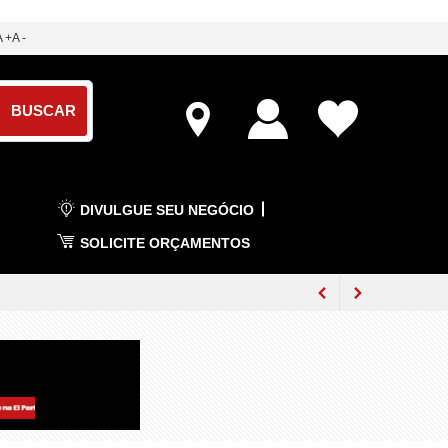
A +
A -
DIVULGUE SEU NEGÓCIO
SOLICITE ORÇAMENTOS
respiratórias
nicípio
na Serra