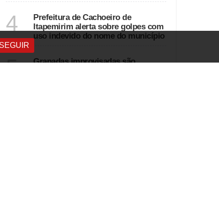
ESPÍRITO SANTO
4
Prefeitura de Cachoeiro de
Itapemirim alerta sobre golpes com
uso indevido do nome do município
SEGUIR
ESPÍRITO SANTO
5
Granadas improvisadas são
destruídas após prisão por tráfico e
porte de submetralhadora na Serra
VER MAIS
DESTAQUES
SANTA CATARINA
Araucárias gigantes em Santa