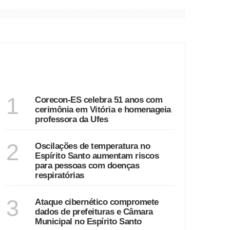
grantes
ÚLTIMAS
ESPÍRITO SANTO
1
Corecon-ES celebra 51 anos com
cerimônia em Vitória e homenageia
professora da Ufes
ESPÍRITO SANTO
2
Oscilações de temperatura no
Espírito Santo aumentam riscos
para pessoas com doenças
respiratórias
ESPÍRITO SANTO
3
Ataque cibernético compromete
dados de prefeituras e Câmara
Municipal no Espírito Santo