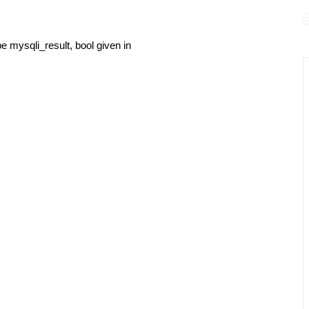
 por caminhão em cruzamento sem sinalização em Belo Horizonte
o gratuito pelos principais mirantes de Belo Horizonte
 mysqli_result, bool given in
le de pinus e recupera mais de 40 hectares no Sistema Anchieta-Imi
termina em agressão entre funcionários em Jaraguá do Sul
ta internacional entre Florianópolis e Córdoba