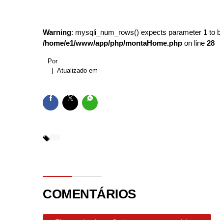
Ciclista é atropelada
Belotur oferece passei
Warning
: mysqli_num_rows() expects parameter 1 to be
/home/e1/www/app/php/montaHome.php
on line
28
Ecovias amplia contro
Por
Discussão por tarefa 
| Atualizado em -
JetSMART lança nova ro
COMENTÁRIOS