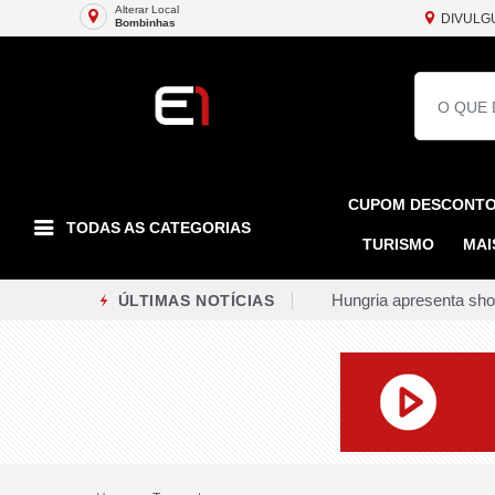
Alterar Local
DIVULG
Bombinhas
CUPOM DESCONT
TODAS AS CATEGORIAS
TURISMO
MAI
Hungria apresenta sho
ÚLTIMAS NOTÍCIAS
Hospital Adão Pereira
Rio de Janeiro recebe
Ciclone extratropical 
Rio Gastronomia 2026 