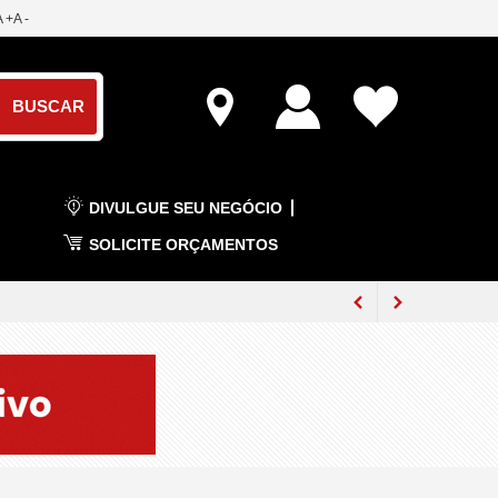
A +
A -
DIVULGUE SEU NEGÓCIO
SOLICITE ORÇAMENTOS
 em Duque de Caxias
ha da TETO Brasil
ira