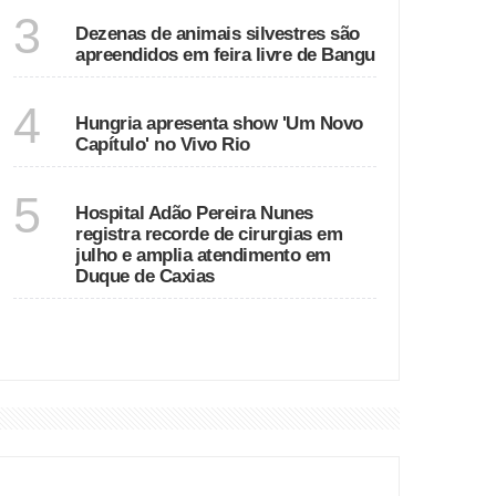
RIO DE JANEIRO
3
Dezenas de animais silvestres são
apreendidos em feira livre de Bangu
RIO DE JANEIRO
4
Hungria apresenta show 'Um Novo
Capítulo' no Vivo Rio
RIO DE JANEIRO
5
Hospital Adão Pereira Nunes
registra recorde de cirurgias em
julho e amplia atendimento em
Duque de Caxias
VER MAIS