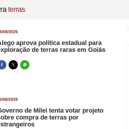
nenses estão entre as mais inovadoras do Brasil
vra
terras
rega 254 certidões no Rio de Janeiro e Nova Iguaçu
pema por usar documento falso e ter mandado de prisão em aberto
5/08/2026
a é furtada com prejuízo de eletrodomésticos e estrutura da casa
Alego aprova política estadual para
lvestres são apreendidos em feira livre de Bangu
exploração de terras raras em Goiás
5/08/2026
Governo de Milei tenta votar projeto
sobre compra de terras por
estrangeiros