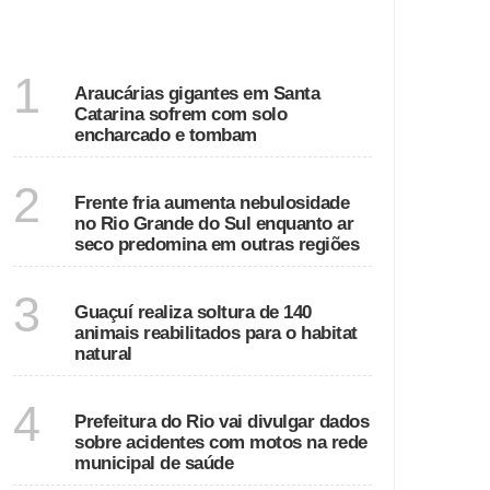
DESTAQUES
SANTA CATARINA
1
Araucárias gigantes em Santa
Catarina sofrem com solo
encharcado e tombam
ECONOMIA
2
Frente fria aumenta nebulosidade
no Rio Grande do Sul enquanto ar
seco predomina em outras regiões
ESPÍRITO SANTO
3
Guaçuí realiza soltura de 140
animais reabilitados para o habitat
natural
RIO DE JANEIRO
4
Prefeitura do Rio vai divulgar dados
sobre acidentes com motos na rede
municipal de saúde