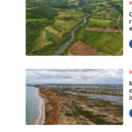
2
e
2