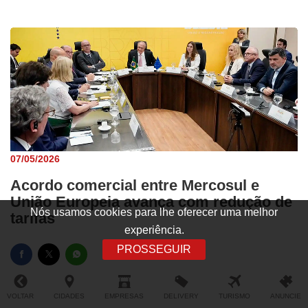
07/05/2026
Acordo comercial entre Mercosul e
União Europeia avança com redução de
Nós usamos cookies para lhe oferecer uma melhor
tarifas
experiência.
PROSSEGUIR
VOLTAR
CIDADES
EMPRESAS
DELIVERY
TURISMO
ANUNCIE