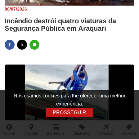
08/07/2026
Incêndio destrói quatro viaturas da
Segurança Pública em Araquari
Nós usamos cookies para lhe oferecer uma melhor
experiência.
PROSSEGUIR
08/07/2026
VOLTAR
Quatro denunciados por morte em salto
CIDADES
EMPRESAS
DELIVERY
TURISMO
ANUNCIE