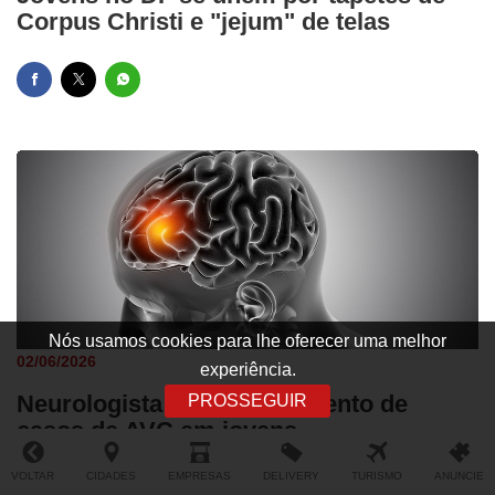
Corpus Christi e "jejum" de telas
Nós usamos cookies para lhe oferecer uma melhor
02/06/2026
experiência.
Neurologista comenta aumento de
PROSSEGUIR
casos de AVC em jovens
VOLTAR
CIDADES
EMPRESAS
DELIVERY
TURISMO
ANUNCIE