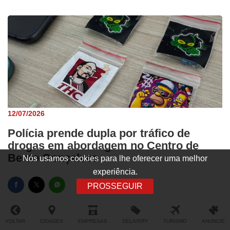
12/07/2026
Polícia prende dupla por tráfico de
drogas em abordagem no Centro de
Bento Gonçalves
Nós usamos cookies para lhe oferecer uma melhor
experiência.
PROSSEGUIR
VOLTAR
CIDADES
EMPRESAS
DELIVERY
TURISMO
ANUNCIE