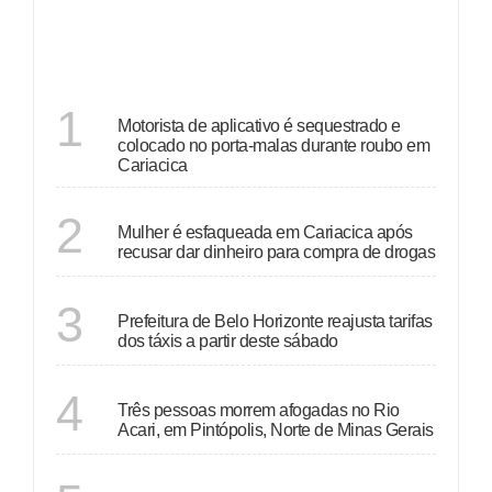
ÚLTIMAS
ESPÍRITO SANTO
1
Motorista de aplicativo é sequestrado e
colocado no porta-malas durante roubo em
Cariacica
ESPÍRITO SANTO
2
Mulher é esfaqueada em Cariacica após
recusar dar dinheiro para compra de drogas
MINAS GERAIS
3
Prefeitura de Belo Horizonte reajusta tarifas
dos táxis a partir deste sábado
MINAS GERAIS
4
Três pessoas morrem afogadas no Rio
Acari, em Pintópolis, Norte de Minas Gerais
SÃO PAULO