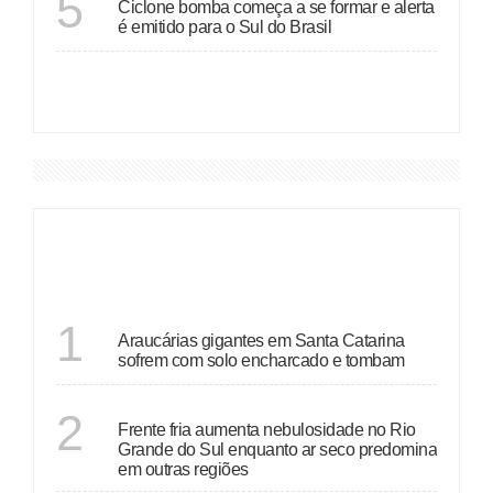
5
Ciclone bomba começa a se formar e alerta
é emitido para o Sul do Brasil
VER MAIS
DESTAQUES
SANTA CATARINA
1
Araucárias gigantes em Santa Catarina
sofrem com solo encharcado e tombam
ECONOMIA
2
Frente fria aumenta nebulosidade no Rio
Grande do Sul enquanto ar seco predomina
em outras regiões