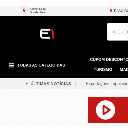
Alterar Local
DIVULG
Bombinhas
CUPOM DESCONT
TODAS AS CATEGORIAS
TURISMO
MAI
Exportações impulsion
ÚLTIMAS NOTÍCIAS
Inmet emite alerta am
Interdições e desvios 
Homem em situação de 
Belo Horizonte enfrent