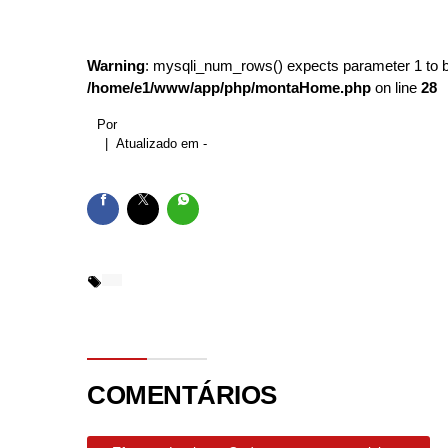
Guarda civil de Belo 
Time PG enfrenta líder
Warning
: mysqli_num_rows() expects parameter 1 to be
/home/e1/www/app/php/montaHome.php
on line
28
Vil Cine Clube exibe f
Por
Lei Maria da Penha en
| Atualizado em -
Exportação de soja do
COMENTÁRIOS