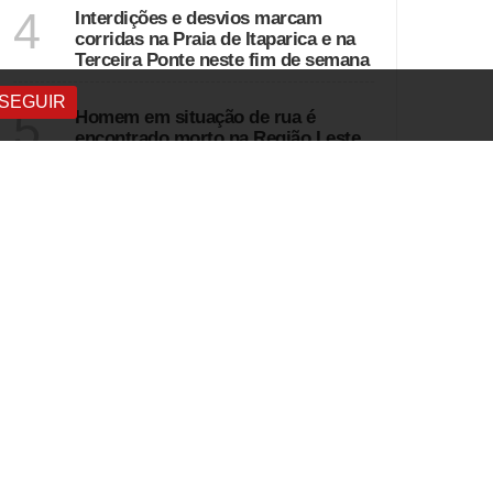
ESPÍRITO SANTO
4
Interdições e desvios marcam
corridas na Praia de Itaparica e na
Terceira Ponte neste fim de semana
MINAS GERAIS
SEGUIR
5
Homem em situação de rua é
encontrado morto na Região Leste
de Belo Horizonte
VER MAIS
DESTAQUES
SANTA CATARINA
1
Araucárias gigantes em Santa
Catarina sofrem com solo