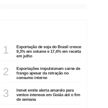
irão das Neves
ÚLTIMAS
o
ECONOMIA
1
Exportação de soja do Brasil cresce
9,3% em volume e 17,4% em receita
em julho
ECONOMIA
2
Exportações impulsionam carne de
frango apesar da retração no
consumo interno
GOIÁS
3
Inmet emite alerta amarelo para
ventos intensos em Goiás até o fim
de semana