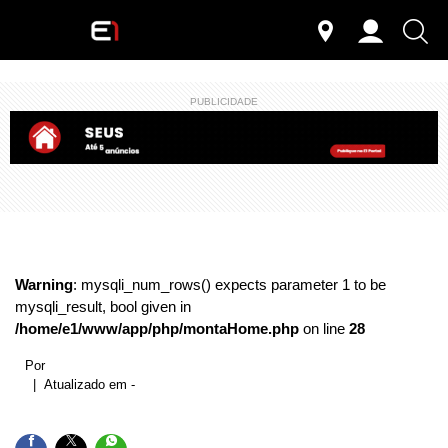
PUBLICIDADE
Warning
: mysqli_num_rows() expects parameter 1 to be
mysqli_result, bool given in
/home/e1/www/app/php/montaHome.php
on line
28
Por
| Atualizado em -