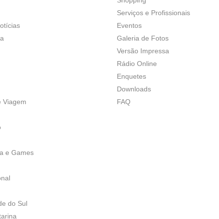
Serviços e Profissionais
otícias
Eventos
ça
Galeria de Fotos
Versão Impressa
Rádio Online
Enquetes
Downloads
e Viagem
FAQ
o
ia e Games
onal
de do Sul
tarina