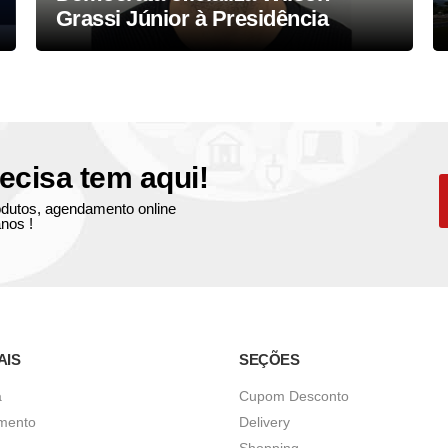
Grassi Júnior à Presidência
ecisa tem aqui!
produtos, agendamento online
nos !
AIS
SEÇÕES
a
Cupom Desconto
imento
Delivery
Shopping