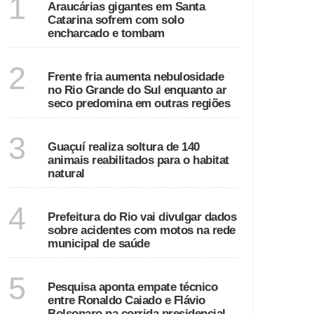
1
Araucárias gigantes em Santa
Catarina sofrem com solo
encharcado e tombam
ECONOMIA
2
Frente fria aumenta nebulosidade
no Rio Grande do Sul enquanto ar
seco predomina em outras regiões
ESPÍRITO SANTO
3
Guaçuí realiza soltura de 140
animais reabilitados para o habitat
natural
RIO DE JANEIRO
4
Prefeitura do Rio vai divulgar dados
sobre acidentes com motos na rede
municipal de saúde
GOIÁS
5
Pesquisa aponta empate técnico
entre Ronaldo Caiado e Flávio
Bolsonaro na corrida presidencial