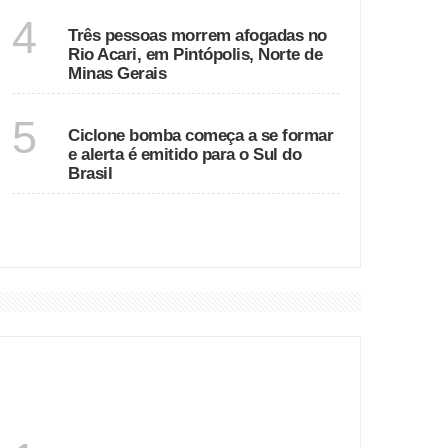
MINAS GERAIS
4
Três pessoas morrem afogadas no
Rio Acari, em Pintópolis, Norte de
Minas Gerais
SÃO PAULO
5
Ciclone bomba começa a se formar
e alerta é emitido para o Sul do
Brasil
VER MAIS
DESTAQUES
SANTA CATARINA