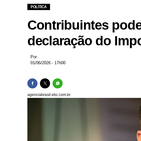
Vereador do Norte do
POLÍTICA
Caxias do Sul em aler
Contribuintes podem
Motorista de aplicativ
Mulher é esfaqueada e
declaração do Imp
Prefeitura de Belo Hori
Por
01/06/2026 - 17h00
agenciabrasil.ebc.com.br