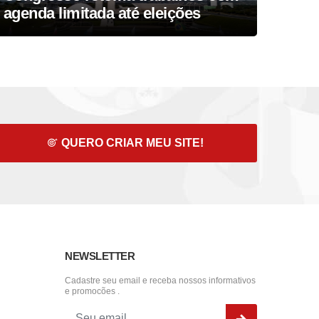
agenda limitada até eleições
reel
QUERO CRIAR MEU SITE!
NEWSLETTER
Cadastre seu email e receba nossos informativos
e promocões .