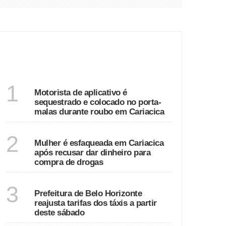
ca
ÚLTIMAS
ESPÍRITO SANTO
1
Motorista de aplicativo é
sequestrado e colocado no porta-
malas durante roubo em Cariacica
ESPÍRITO SANTO
2
Mulher é esfaqueada em Cariacica
após recusar dar dinheiro para
compra de drogas
MINAS GERAIS
3
Prefeitura de Belo Horizonte
reajusta tarifas dos táxis a partir
deste sábado