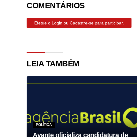
COMENTÁRIOS
Efetue o Login ou Cadastre-se para participar.
LEIA TAMBÉM
POLÍTICA
ria
s
Avante oficializa candidatura de