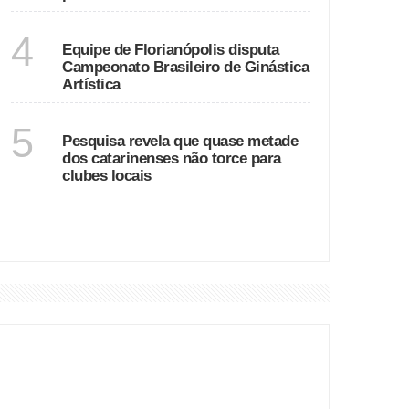
SANTA CATARINA
4
Equipe de Florianópolis disputa
Campeonato Brasileiro de Ginástica
Artística
SANTA CATARINA
5
Pesquisa revela que quase metade
dos catarinenses não torce para
clubes locais
VER MAIS
DESTAQUES