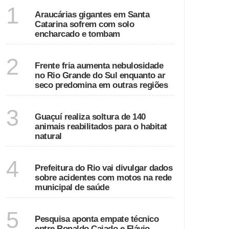
SANTA CATARINA
1
Araucárias gigantes em Santa
Catarina sofrem com solo
encharcado e tombam
ECONOMIA
2
Frente fria aumenta nebulosidade
no Rio Grande do Sul enquanto ar
seco predomina em outras regiões
ESPÍRITO SANTO
3
Guaçuí realiza soltura de 140
animais reabilitados para o habitat
natural
RIO DE JANEIRO
4
Prefeitura do Rio vai divulgar dados
sobre acidentes com motos na rede
municipal de saúde
GOIÁS
5
Pesquisa aponta empate técnico
entre Ronaldo Caiado e Flávio