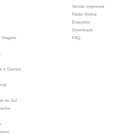
Versão Impressa
Rádio Online
Enquetes
Downloads
e Viagem
FAQ
o
ia e Games
onal
de do Sul
tarina
o
neiro