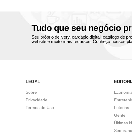
Tudo que seu negócio pr
Seu próprio delivery, cardápio digital, catálogo de 
website e muito mais recursos. Conheça nossos pla
LEGAL
EDITORI
Sobre
Economi
Privacidade
Entreten
Termos de Uso
Loterias
Gente
Últimas N
Seguran