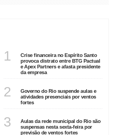
fasta presidente da empresa
ÚLTIMAS
tes
ESPÍRITO SANTO
1
Crise financeira no Espírito Santo
provoca distrato entre BTG Pactual
e Apex Partners e afasta presidente
da empresa
RIO DE JANEIRO
2
Governo do Rio suspende aulas e
atividades presenciais por ventos
fortes
RIO DE JANEIRO
3
Aulas da rede municipal do Rio são
suspensas nesta sexta-feira por
previsão de ventos fortes