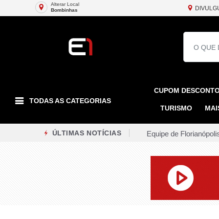
Alterar Local
DIVULG
Bombinhas
CUPOM DESCONT
TODAS AS CATEGORIAS
TURISMO
MAI
Equipe de Florianópoli
ÚLTIMAS NOTÍCIAS
Pesquisa revela que q
TJSC mantém transferê
MPSC exige reparação 
STF suspende julgamen