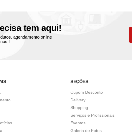
ecisa tem aqui!
produtos, agendamento online
nos !
AIS
SEÇÕES
a
Cupom Desconto
imento
Delivery
Shopping
Serviços e Profissionais
otícias
Eventos
ça
Galeria de Fotos