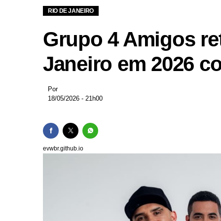
Mega-Sena acumula pr
RIO DE JANEIRO
Pix cresce e já repre
Grupo 4 Amigos re
Crise financeira no Es
Governo do Rio suspend
Janeiro em 2026 co
Aulas da rede municipa
Por
18/05/2026 - 21h00
evwbr.github.io