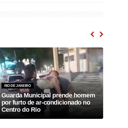
RIO DE JANEIRO
RIO D
Guarda Municipal prende homem
Sess
por furto de ar-condicionado no
brev
Centro do Rio
impo
raiv