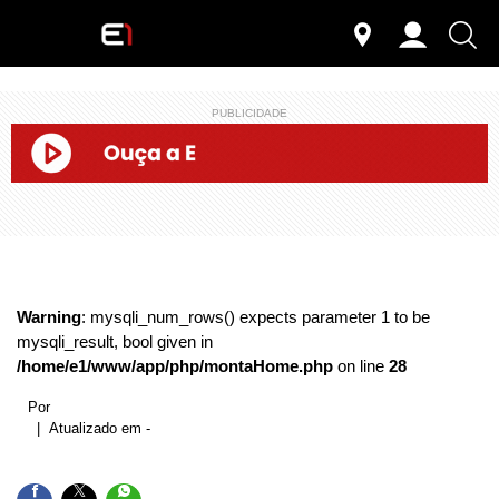
PUBLICIDADE
Warning
: mysqli_num_rows() expects parameter 1 to be
mysqli_result, bool given in
/home/e1/www/app/php/montaHome.php
on line
28
Por
| Atualizado em -