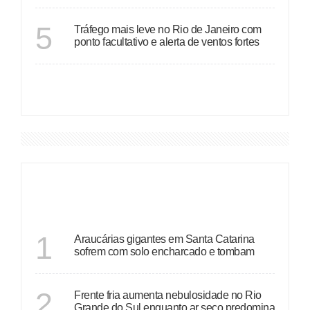
RIO DE JANEIRO
5
Tráfego mais leve no Rio de Janeiro com
ponto facultativo e alerta de ventos fortes
VER MAIS
DESTAQUES
SANTA CATARINA
1
Araucárias gigantes em Santa Catarina
sofrem com solo encharcado e tombam
ECONOMIA
2
Frente fria aumenta nebulosidade no Rio
Grande do Sul enquanto ar seco predomina