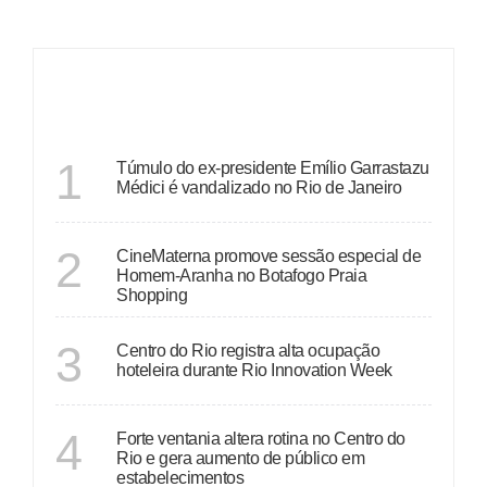
ÚLTIMAS
RIO DE JANEIRO
1
Túmulo do ex-presidente Emílio Garrastazu
Médici é vandalizado no Rio de Janeiro
RIO DE JANEIRO
2
CineMaterna promove sessão especial de
Homem-Aranha no Botafogo Praia
Shopping
RIO DE JANEIRO
3
Centro do Rio registra alta ocupação
hoteleira durante Rio Innovation Week
RIO DE JANEIRO
4
Forte ventania altera rotina no Centro do
Rio e gera aumento de público em
estabelecimentos