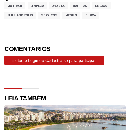
MUTIRAO
LIMPEZA
AVANCA
BAIRROS
REGIAO
FLORIANOPOLIS
SERVICOS
MESMO
CHUVA
COMENTÁRIOS
Efetue o Login ou Cadastre-se para participar.
LEIA TAMBÉM