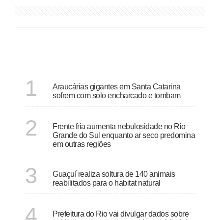
DESTAQUES
SANTA CATARINA
1
Araucárias gigantes em Santa Catarina
sofrem com solo encharcado e tombam
ECONOMIA
2
Frente fria aumenta nebulosidade no Rio
Grande do Sul enquanto ar seco predomina
em outras regiões
ESPÍRITO SANTO
3
Guaçuí realiza soltura de 140 animais
reabilitados para o habitat natural
RIO DE JANEIRO
4
Prefeitura do Rio vai divulgar dados sobre