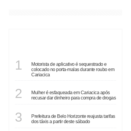
ÚLTIMAS
ESPÍRITO SANTO
1
Motorista de aplicativo é sequestrado e
colocado no porta-malas durante roubo em
Cariacica
ESPÍRITO SANTO
2
Mulher é esfaqueada em Cariacica após
recusar dar dinheiro para compra de drogas
MINAS GERAIS
3
Prefeitura de Belo Horizonte reajusta tarifas
dos táxis a partir deste sábado