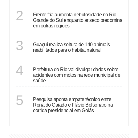
ECONOMIA
2
Frente fria aumenta nebulosidade no Rio
Grande do Sul enquanto ar seco predomina
em outras regiões
ESPÍRITO SANTO
3
Guaçuí realiza soltura de 140 animais
reabilitados para o habitat natural
RIO DE JANEIRO
4
Prefeitura do Rio vai divulgar dados sobre
acidentes com motos na rede municipal de
saúde
GOIÁS
5
Pesquisa aponta empate técnico entre
Ronaldo Caiado e Flávio Bolsonaro na
corrida presidencial em Goiás