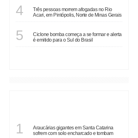
MINAS GERAIS
4
Três pessoas morrem afogadas no Rio
Acari, em Pintópolis, Norte de Minas Gerais
SÃO PAULO
5
Ciclone bomba começa a se formar e alerta
é emitido para o Sul do Brasil
VER MAIS
DESTAQUES
SANTA CATARINA
1
Araucárias gigantes em Santa Catarina
sofrem com solo encharcado e tombam