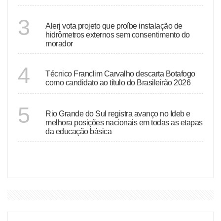
RIO DE JANEIRO
3
Alerj vota projeto que proíbe instalação de
hidrômetros externos sem consentimento do
morador
RIO DE JANEIRO
4
Técnico Franclim Carvalho descarta Botafogo
como candidato ao título do Brasileirão 2026
RIO GRANDE DO SUL
5
Rio Grande do Sul registra avanço no Ideb e
melhora posições nacionais em todas as etapas
da educação básica
VER MAIS