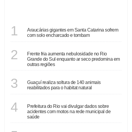
DESTAQUES
SANTA CATARINA
1
Araucárias gigantes em Santa Catarina sofrem
com solo encharcado e tombam
ECONOMIA
2
Frente fria aumenta nebulosidade no Rio
Grande do Sul enquanto ar seco predomina em
outras regiões
ESPÍRITO SANTO
3
Guaçuí realiza soltura de 140 animais
reabilitados para o habitat natural
RIO DE JANEIRO
4
Prefeitura do Rio vai divulgar dados sobre
acidentes com motos na rede municipal de
saúde
GOIÁS