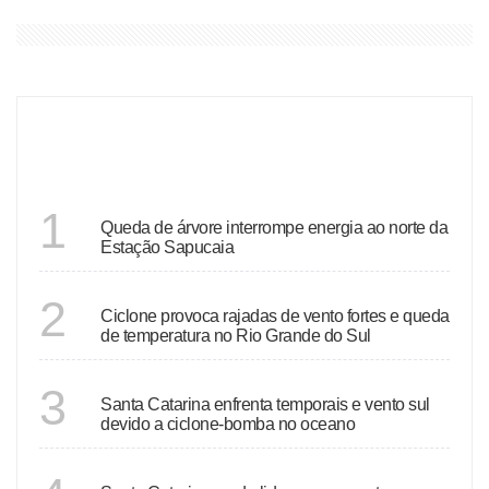
ÚLTIMAS
RIO GRANDE DO SUL
1
Queda de árvore interrompe energia ao norte da
Estação Sapucaia
RIO GRANDE DO SUL
2
Ciclone provoca rajadas de vento fortes e queda
de temperatura no Rio Grande do Sul
SANTA CATARINA
3
Santa Catarina enfrenta temporais e vento sul
devido a ciclone-bomba no oceano
SANTA CATARINA