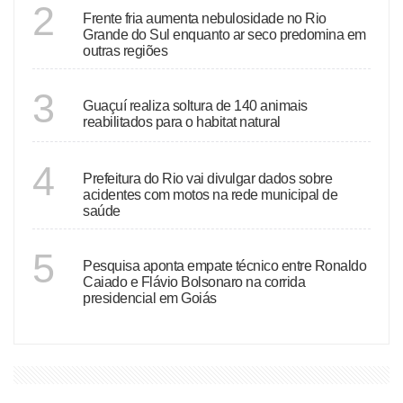
ECONOMIA
2
Frente fria aumenta nebulosidade no Rio
Grande do Sul enquanto ar seco predomina em
outras regiões
ESPÍRITO SANTO
3
Guaçuí realiza soltura de 140 animais
reabilitados para o habitat natural
RIO DE JANEIRO
4
Prefeitura do Rio vai divulgar dados sobre
acidentes com motos na rede municipal de
saúde
GOIÁS
5
Pesquisa aponta empate técnico entre Ronaldo
Caiado e Flávio Bolsonaro na corrida
presidencial em Goiás