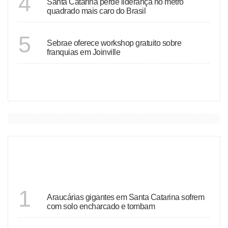
4
Santa Catarina perde liderança no metro
quadrado mais caro do Brasil
SANTA CATARINA
5
Sebrae oferece workshop gratuito sobre
franquias em Joinville
VER MAIS
DESTAQUES
SANTA CATARINA
1
Araucárias gigantes em Santa Catarina sofrem
com solo encharcado e tombam