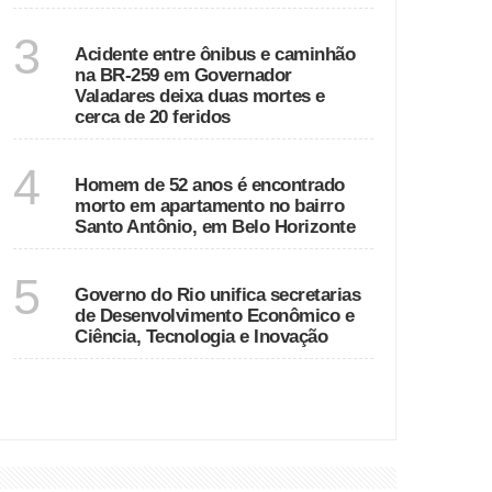
MINAS GERAIS
3
Acidente entre ônibus e caminhão
na BR-259 em Governador
Valadares deixa duas mortes e
cerca de 20 feridos
MINAS GERAIS
4
Homem de 52 anos é encontrado
morto em apartamento no bairro
Santo Antônio, em Belo Horizonte
RIO DE JANEIRO
5
Governo do Rio unifica secretarias
de Desenvolvimento Econômico e
Ciência, Tecnologia e Inovação
VER MAIS