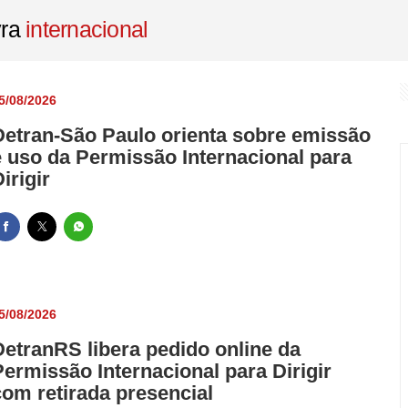
as gratuitas para cursos e workshops de qualificação profissional
vra
internacional
esos no Espírito Santo por golpe que causou prejuízo de R$ 200 mil
oriedade de divulgação da probabilidade de perda em apostas espo
5/08/2026
 e caminhão na BR-259 em Governador Valadares deixa duas mortes 
Detran-São Paulo orienta sobre emissão
contrado morto em apartamento no bairro Santo Antônio, em Belo 
e uso da Permissão Internacional para
irigir
5/08/2026
DetranRS libera pedido online da
Permissão Internacional para Dirigir
com retirada presencial