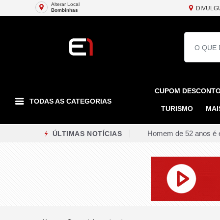
Alterar Local
DIVULG
Bombinhas
CUPOM DESCONT
TODAS AS CATEGORIAS
TURISMO
MAI
Governo do Rio unific
ÚLTIMAS NOTÍCIAS
Campanha de vacinaçã
Governo do RJ envia p
Deputada Dani Balbi p
MPF firma acordo com 