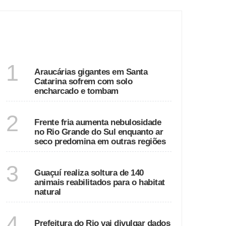
DESTAQUES
SANTA CATARINA
1
Araucárias gigantes em Santa
Catarina sofrem com solo
encharcado e tombam
ECONOMIA
2
Frente fria aumenta nebulosidade
no Rio Grande do Sul enquanto ar
seco predomina em outras regiões
ESPÍRITO SANTO
3
Guaçuí realiza soltura de 140
animais reabilitados para o habitat
natural
RIO DE JANEIRO
4
Prefeitura do Rio vai divulgar dados