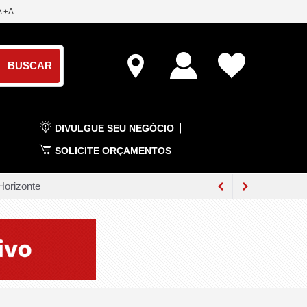
A +
A -
DIVULGUE SEU NEGÓCIO
SOLICITE ORÇAMENTOS
e Inovação
lentes
logia no Rio
o Rio