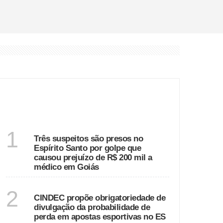
 a médico em Goiás
rtivas no ES
e cerca de 20 feridos
Horizonte
ÚLTIMAS
ESPÍRITO SANTO
1
Três suspeitos são presos no
Espírito Santo por golpe que
causou prejuízo de R$ 200 mil a
médico em Goiás
ESPÍRITO SANTO
2
CINDEC propõe obrigatoriedade de
divulgação da probabilidade de
perda em apostas esportivas no ES