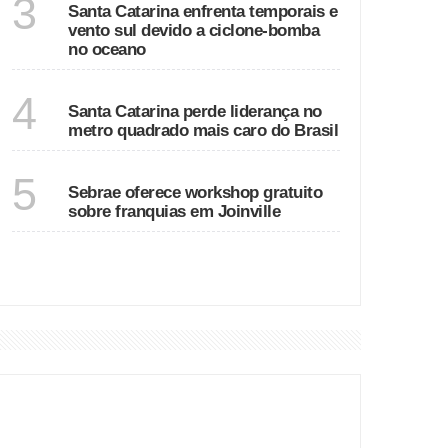
3
Santa Catarina enfrenta temporais e
vento sul devido a ciclone-bomba
no oceano
SANTA CATARINA
4
Santa Catarina perde liderança no
metro quadrado mais caro do Brasil
SANTA CATARINA
5
Sebrae oferece workshop gratuito
sobre franquias em Joinville
VER MAIS
DESTAQUES