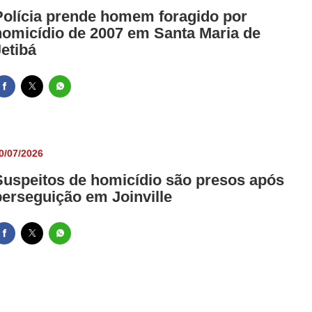
Polícia prende homem foragido por
homicídio de 2007 em Santa Maria de
Jetibá
0/07/2026
Suspeitos de homicídio são presos após
perseguição em Joinville