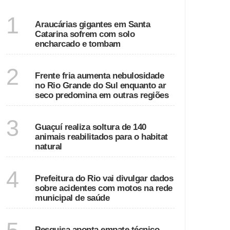
SANTA CATARINA
1
Araucárias gigantes em Santa
Catarina sofrem com solo
encharcado e tombam
ECONOMIA
2
Frente fria aumenta nebulosidade
no Rio Grande do Sul enquanto ar
seco predomina em outras regiões
ESPÍRITO SANTO
3
Guaçuí realiza soltura de 140
animais reabilitados para o habitat
natural
RIO DE JANEIRO
4
Prefeitura do Rio vai divulgar dados
sobre acidentes com motos na rede
municipal de saúde
GOIÁS
Pesquisa aponta empate técnico