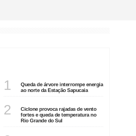
ÚLTIMAS
RIO GRANDE DO SUL
1
Queda de árvore interrompe energia
ao norte da Estação Sapucaia
RIO GRANDE DO SUL
2
Ciclone provoca rajadas de vento
fortes e queda de temperatura no
Rio Grande do Sul
SANTA CATARINA