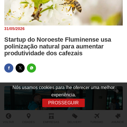
31/05/2026
Startup do Noroeste Fluminense usa
polinização natural para aumentar
produtividade dos cafezais
Nós usamos cookies para lhe oferecer uma melhor
experiência.
PROSSEGUIR
VOLTAR
CIDADES
EMPRESAS
DELIVERY
TURISMO
ANUNCIE