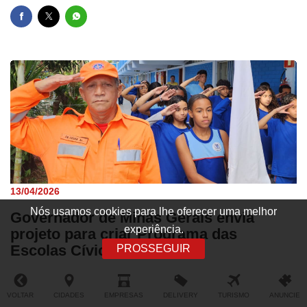
13/04/2026
Nós usamos cookies para lhe oferecer uma melhor
Governador de Minas Gerais envia
experiência.
projeto para criar Programa das
Escolas Cívico-Militares
PROSSEGUIR
VOLTAR
CIDADES
EMPRESAS
DELIVERY
TURISMO
ANUNCIE