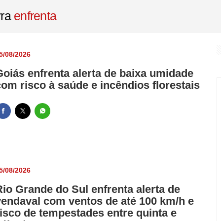
êndio criminoso em residência de Indaial
vra
enfrenta
nçam às quartas da Copa do Brasil
o no Rio desde 2024 é libertado pela Justiça
5/08/2026
nta e políticas passam para Secretaria de Assistência Social
Goiás enfrenta alerta de baixa umidade
ca clandestina de balões em Nilópolis
com risco à saúde e incêndios florestais
5/08/2026
Rio Grande do Sul enfrenta alerta de
vendaval com ventos de até 100 km/h e
risco de tempestades entre quinta e