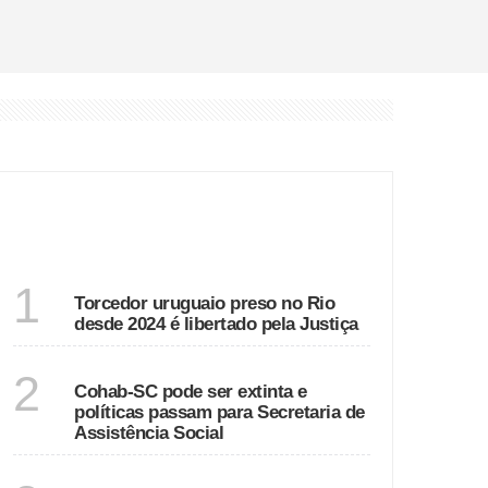
ÚLTIMAS
RIO DE JANEIRO
1
Torcedor uruguaio preso no Rio
desde 2024 é libertado pela Justiça
SANTA CATARINA
2
Cohab-SC pode ser extinta e
políticas passam para Secretaria de
Assistência Social
RIO DE JANEIRO