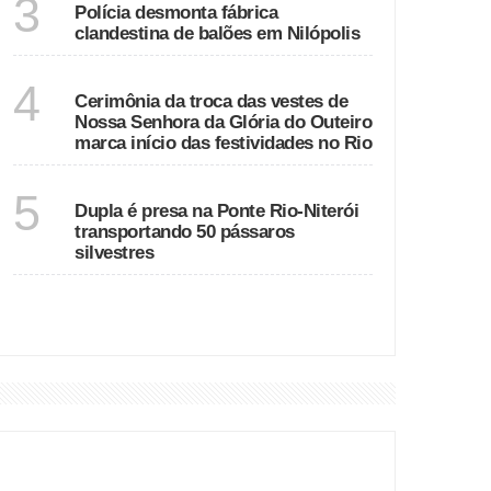
3
Polícia desmonta fábrica
clandestina de balões em Nilópolis
RIO DE JANEIRO
4
Cerimônia da troca das vestes de
Nossa Senhora da Glória do Outeiro
marca início das festividades no Rio
RIO DE JANEIRO
5
Dupla é presa na Ponte Rio-Niterói
transportando 50 pássaros
silvestres
VER MAIS
DESTAQUES