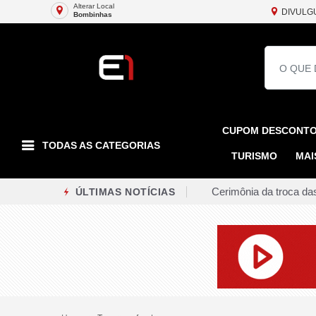
Alterar Local
DIVULG
Bombinhas
CUPOM DESCONT
TODAS AS CATEGORIAS
TURISMO
MAI
Cerimônia da troca das
ÚLTIMAS NOTÍCIAS
Dupla é presa na Ponte
Tubarão realiza campa
Renato Casagrande des
Colisão entre quatro 