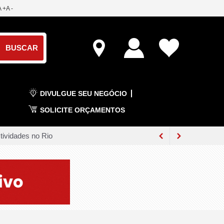
A +
A -
DIVULGUE SEU NEGÓCIO
SOLICITE ORÇAMENTOS
tividades no Rio
mbro
venção do MDB em Cariacica