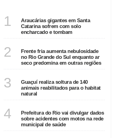
SANTA CATARINA
1
Araucárias gigantes em Santa
Catarina sofrem com solo
encharcado e tombam
ECONOMIA
2
Frente fria aumenta nebulosidade
no Rio Grande do Sul enquanto ar
seco predomina em outras regiões
ESPÍRITO SANTO
3
Guaçuí realiza soltura de 140
animais reabilitados para o habitat
natural
RIO DE JANEIRO
4
Prefeitura do Rio vai divulgar dados
sobre acidentes com motos na rede
municipal de saúde
GOIÁS