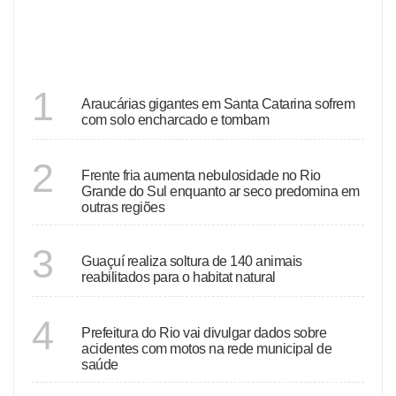
DESTAQUES
SANTA CATARINA
1
Araucárias gigantes em Santa Catarina sofrem
com solo encharcado e tombam
ECONOMIA
2
Frente fria aumenta nebulosidade no Rio
Grande do Sul enquanto ar seco predomina em
outras regiões
ESPÍRITO SANTO
3
Guaçuí realiza soltura de 140 animais
reabilitados para o habitat natural
RIO DE JANEIRO
4
Prefeitura do Rio vai divulgar dados sobre
acidentes com motos na rede municipal de
saúde